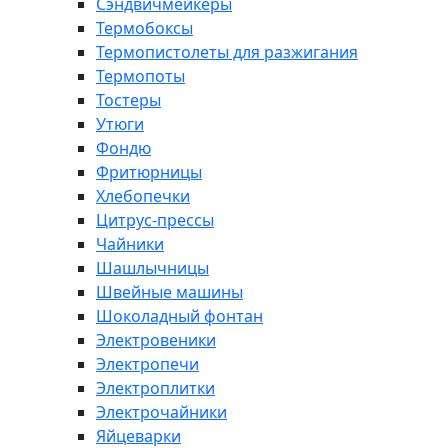
Сэндвичмейкеры
Термобоксы
Термопистолеты для разжигания
Термопоты
Тостеры
Утюги
Фондю
Фритюрницы
Хлебопечки
Цитрус-прессы
Чайники
Шашлычницы
Швейные машины
Шоколадный фонтан
Электровеники
Электропечи
Электроплитки
Электрочайники
Яйцеварки