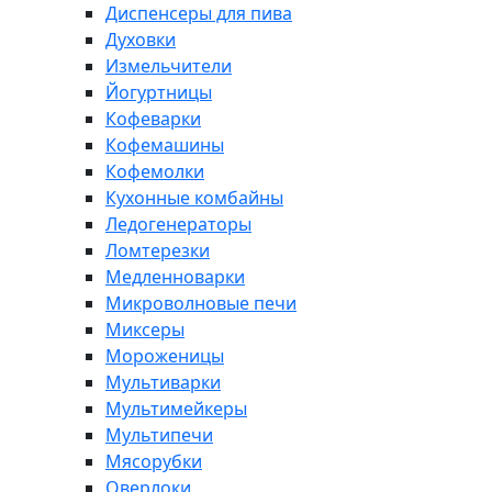
Диспенсеры для пива
Духовки
Измельчители
Йогуртницы
Кофеварки
Кофемашины
Кофемолки
Кухонные комбайны
Ледогенераторы
Ломтерезки
Медленноварки
Микроволновые печи
Миксеры
Мороженицы
Мультиварки
Мультимейкеры
Мультипечи
Мясорубки
Оверлоки