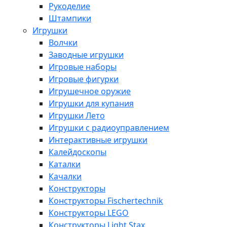
Рукоделие
Штампики
Игрушки
Волчки
Заводные игрушки
Игровые наборы
Игровые фигурки
Игрушечное оружие
Игрушки для купания
Игрушки Лето
Игрушки с радиоуправлением
Интерактивные игрушки
Калейдоскопы
Каталки
Качалки
Конструкторы
Конструкторы Fisсhertechnik
Конструкторы LEGO
Конструкторы Light Stax