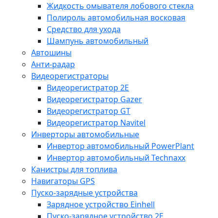
Жидкость омывателя лобового стекла
Полироль автомобильная восковая
Средство для ухода
Шампунь автомобильный
Автошины
Анти-радар
Видеорегистраторы
Видеорегистратор 2E
Видеорегистратор Gazer
Видеорегистратор GT
Видеорегистратор Navitel
Инверторы автомобильные
Инвертор автомобильный PowerPlant
Инвертор автомобильный Technaxx
Канистры для топлива
Навигаторы GPS
Пуско-зарядные устройства
Зарядное устройство Einhell
Пуско-зарядное устройство 2E