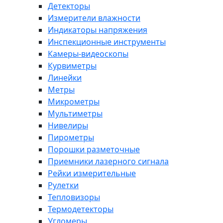
Детекторы
Измерители влажности
Индикаторы напряжения
Инспекционные инструменты
Камеры-видеоскопы
Курвиметры
Линейки
Метры
Микрометры
Мультиметры
Нивелиры
Пирометры
Порошки разметочные
Приемники лазерного сигнала
Рейки измерительные
Рулетки
Тепловизоры
Термодетекторы
Угломеры