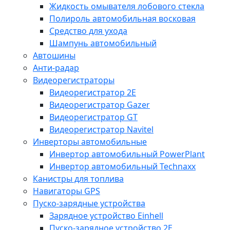
Жидкость омывателя лобового стекла
Полироль автомобильная восковая
Средство для ухода
Шампунь автомобильный
Автошины
Анти-радар
Видеорегистраторы
Видеорегистратор 2E
Видеорегистратор Gazer
Видеорегистратор GT
Видеорегистратор Navitel
Инверторы автомобильные
Инвертор автомобильный PowerPlant
Инвертор автомобильный Technaxx
Канистры для топлива
Навигаторы GPS
Пуско-зарядные устройства
Зарядное устройство Einhell
Пуско-зарядное устройство 2E