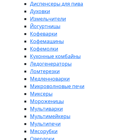
Диспенсеры для пива
Духовки
Измельчители
Йогуртницы
Кофеварки
Кофемашины
Кофемолки
Кухонные комбайны
Ледогенераторы
Ломтерезки
Медленноварки
Микроволновые печи
Миксеры
Мороженицы
Мультиварки
Мультимейкеры
Мультипечи
Мясорубки
Оверлоки