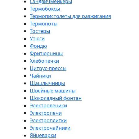
Сэндвичмейкеры
Термобоксы
Термопистолеты для разжигания
Термопоты
Тостеры
Утюги
Фондю
Фритюрницы
Хлебопечки
Цитрус-прессы
Чайники
Шашлычницы
Швейные машины
Шоколадный фонтан
Электровеники
Электропечи
Электроплитки
Электрочайники
Яйцеварки