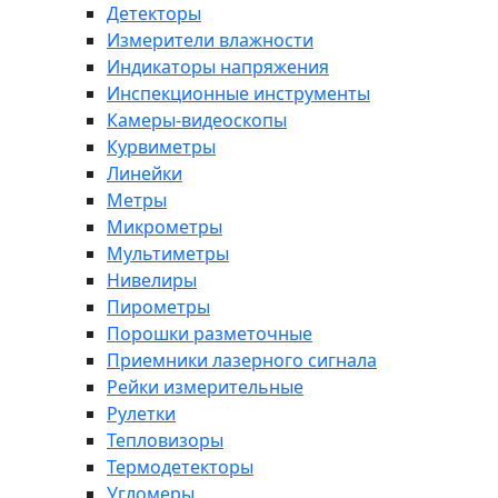
Детекторы
Измерители влажности
Индикаторы напряжения
Инспекционные инструменты
Камеры-видеоскопы
Курвиметры
Линейки
Метры
Микрометры
Мультиметры
Нивелиры
Пирометры
Порошки разметочные
Приемники лазерного сигнала
Рейки измерительные
Рулетки
Тепловизоры
Термодетекторы
Угломеры