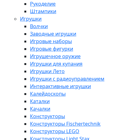
Рукоделие
Штампики
Игрушки
Волчки
Заводные игрушки
Игровые наборы
Игровые фигурки
Игрушечное оружие
Игрушки для купания
Игрушки Лето
Игрушки с радиоуправлением
Интерактивные игрушки
Калейдоскопы
Каталки
Качалки
Конструкторы
Конструкторы Fisсhertechnik
Конструкторы LEGO
Конструкторы Light Stax