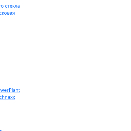
о стекла
сковая
werPlant
chnaxx