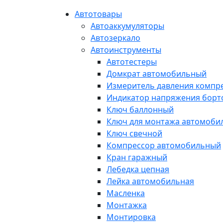
Автотовары
Автоаккумуляторы
Автозеркало
Автоинструменты
Автотестеры
Домкрат автомобильный
Измеритель давления компр
Индикатор напряжения борт
Ключ баллонный
Ключ для монтажа автомоби
Ключ свечной
Компрессор автомобильный
Кран гаражный
Лебедка цепная
Лейка автомобильная
Масленка
Монтажка
Монтировка