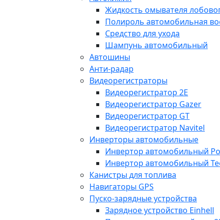
Жидкость омывателя лобовог
Полироль автомобильная во
Средство для ухода
Шампунь автомобильный
Автошины
Анти-радар
Видеорегистраторы
Видеорегистратор 2E
Видеорегистратор Gazer
Видеорегистратор GT
Видеорегистратор Navitel
Инверторы автомобильные
Инвертор автомобильный Po
Инвертор автомобильный Te
Канистры для топлива
Навигаторы GPS
Пуско-зарядные устройства
Зарядное устройство Einhell