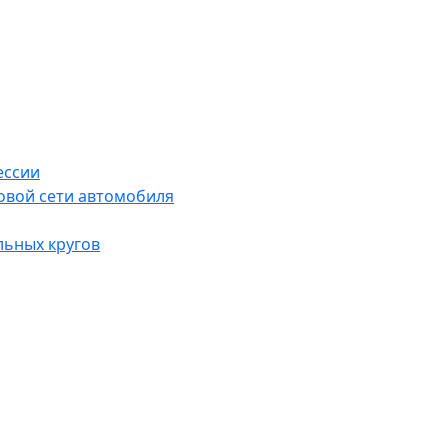
ессии
овой сети автомобиля
льных кругов