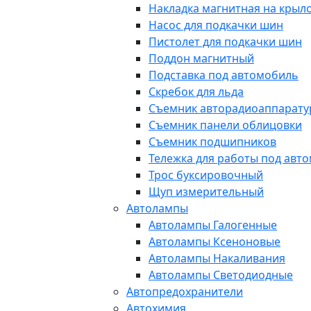
Накладка магнитная на крыл
Насос для подкачки шин
Пистолет для подкачки шин
Поддон магнитный
Подставка под автомобиль
Скребок для льда
Съемник авторадиоаппарат
Съемник панели облицовки
Съемник подшипников
Тележка для работы под авт
Трос буксировочный
Щуп измерительный
Автолампы
Автолампы Галогенные
Автолампы Ксеноновые
Автолампы Накаливания
Автолампы Светодиодные
Автопредохранители
Автохимия