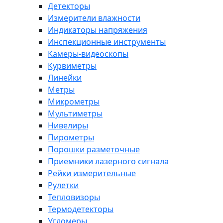
Детекторы
Измерители влажности
Индикаторы напряжения
Инспекционные инструменты
Камеры-видеоскопы
Курвиметры
Линейки
Метры
Микрометры
Мультиметры
Нивелиры
Пирометры
Порошки разметочные
Приемники лазерного сигнала
Рейки измерительные
Рулетки
Тепловизоры
Термодетекторы
Угломеры