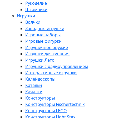
Рукоделие
Штампики
Игрушки
Волчки
Заводные игрушки
Игровые наборы
Игровые фигурки
Игрушечное оружие
Игрушки для купания
Игрушки Лето
Игрушки с радиоуправлением
Интерактивные игрушки
Калейдоскопы
Каталки
Качалки
Конструкторы
Конструкторы Fisсhertechnik
Конструкторы LEGO
Конструкторы Light Stax