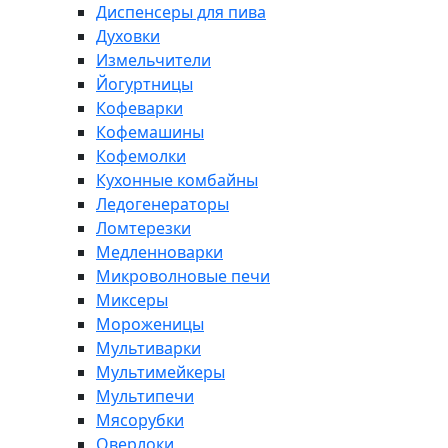
Диспенсеры для пива
Духовки
Измельчители
Йогуртницы
Кофеварки
Кофемашины
Кофемолки
Кухонные комбайны
Ледогенераторы
Ломтерезки
Медленноварки
Микроволновые печи
Миксеры
Мороженицы
Мультиварки
Мультимейкеры
Мультипечи
Мясорубки
Оверлоки