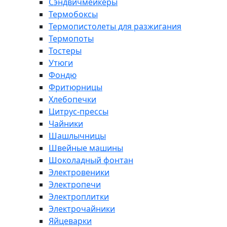
Сэндвичмейкеры
Термобоксы
Термопистолеты для разжигания
Термопоты
Тостеры
Утюги
Фондю
Фритюрницы
Хлебопечки
Цитрус-прессы
Чайники
Шашлычницы
Швейные машины
Шоколадный фонтан
Электровеники
Электропечи
Электроплитки
Электрочайники
Яйцеварки