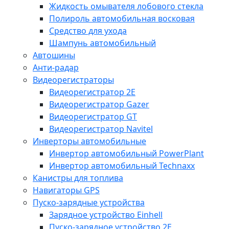
Жидкость омывателя лобового стекла
Полироль автомобильная восковая
Средство для ухода
Шампунь автомобильный
Автошины
Анти-радар
Видеорегистраторы
Видеорегистратор 2E
Видеорегистратор Gazer
Видеорегистратор GT
Видеорегистратор Navitel
Инверторы автомобильные
Инвертор автомобильный PowerPlant
Инвертор автомобильный Technaxx
Канистры для топлива
Навигаторы GPS
Пуско-зарядные устройства
Зарядное устройство Einhell
Пуско-зарядное устройство 2E