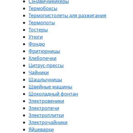
Сэндвичмейкеры
Термобоксы
Термопистолеты для разжигания
Термопоты
Тостеры
Утюги
Фондю
Фритюрницы
Хлебопечки
Цитрус-прессы
Чайники
Шашлычницы
Швейные машины
Шоколадный фонтан
Электровеники
Электропечи
Электроплитки
Электрочайники
Яйцеварки