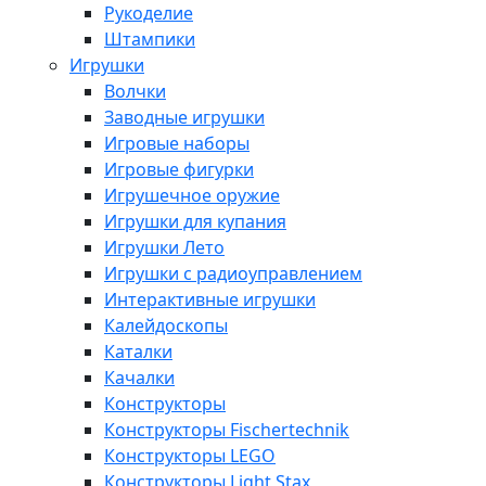
Рукоделие
Штампики
Игрушки
Волчки
Заводные игрушки
Игровые наборы
Игровые фигурки
Игрушечное оружие
Игрушки для купания
Игрушки Лето
Игрушки с радиоуправлением
Интерактивные игрушки
Калейдоскопы
Каталки
Качалки
Конструкторы
Конструкторы Fisсhertechnik
Конструкторы LEGO
Конструкторы Light Stax