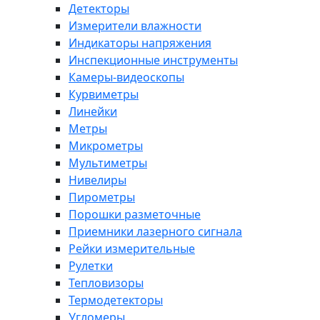
Детекторы
Измерители влажности
Индикаторы напряжения
Инспекционные инструменты
Камеры-видеоскопы
Курвиметры
Линейки
Метры
Микрометры
Мультиметры
Нивелиры
Пирометры
Порошки разметочные
Приемники лазерного сигнала
Рейки измерительные
Рулетки
Тепловизоры
Термодетекторы
Угломеры