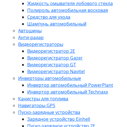
Жидкость омывателя лобового стекла
Полироль автомобильная восковая
Средство для ухода
Шампунь автомобильный
Автошины
Анти-радар
Видеорегистраторы
Видеорегистратор 2E
Видеорегистратор Gazer
Видеорегистратор GT
Видеорегистратор Navitel
Инверторы автомобильные
Инвертор автомобильный PowerPlant
Инвертор автомобильный Technaxx
Канистры для топлива
Навигаторы GPS
Пуско-зарядные устройства
Зарядное устройство Einhell
Пуско-зарядное устройство 2E