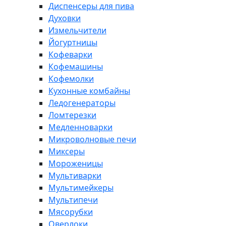
Диспенсеры для пива
Духовки
Измельчители
Йогуртницы
Кофеварки
Кофемашины
Кофемолки
Кухонные комбайны
Ледогенераторы
Ломтерезки
Медленноварки
Микроволновые печи
Миксеры
Мороженицы
Мультиварки
Мультимейкеры
Мультипечи
Мясорубки
Оверлоки