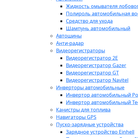
Жидкость омывателя лобовог
Полироль автомобильная во
Средство для ухода
Шампунь автомобильный
Автошины
Анти-радар
Видеорегистраторы
Видеорегистратор 2E
Видеорегистратор Gazer
Видеорегистратор GT
Видеорегистратор Navitel
Инверторы автомобильные
Инвертор автомобильный Po
Инвертор автомобильный Te
Канистры для топлива
Навигаторы GPS
Пуско-зарядные устройства
Зарядное устройство Einhell