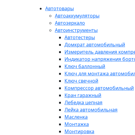
Автотовары
Автоаккумуляторы
Автозеркало
Автоинструменты
Автотестеры
Домкрат автомобильный
Измеритель давления компр
Индикатор напряжения борт
Ключ баллонный
Ключ для монтажа автомоби
Ключ свечной
Компрессор автомобильный
Кран гаражный
Лебедка цепная
Лейка автомобильная
Масленка
Монтажка
Монтировка