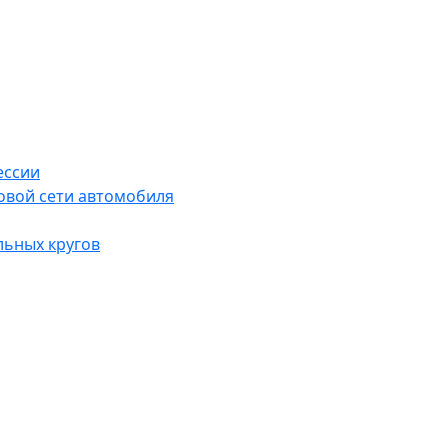
ессии
овой сети автомобиля
льных кругов