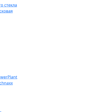
о стекла
сковая
werPlant
chnaxx