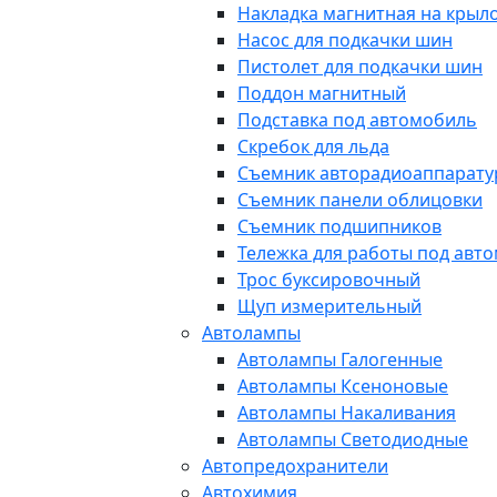
Накладка магнитная на крыл
Насос для подкачки шин
Пистолет для подкачки шин
Поддон магнитный
Подставка под автомобиль
Скребок для льда
Съемник авторадиоаппарат
Съемник панели облицовки
Съемник подшипников
Тележка для работы под авт
Трос буксировочный
Щуп измерительный
Автолампы
Автолампы Галогенные
Автолампы Ксеноновые
Автолампы Накаливания
Автолампы Светодиодные
Автопредохранители
Автохимия