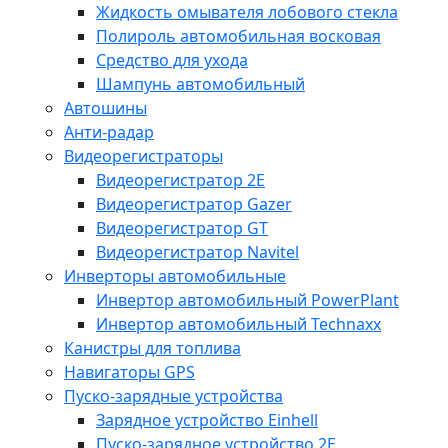
Жидкость омывателя лобового стекла
Полироль автомобильная восковая
Средство для ухода
Шампунь автомобильный
Автошины
Анти-радар
Видеорегистраторы
Видеорегистратор 2E
Видеорегистратор Gazer
Видеорегистратор GT
Видеорегистратор Navitel
Инверторы автомобильные
Инвертор автомобильный PowerPlant
Инвертор автомобильный Technaxx
Канистры для топлива
Навигаторы GPS
Пуско-зарядные устройства
Зарядное устройство Einhell
Пуско-зарядное устройство 2E