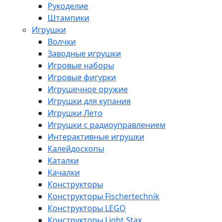
Рукоделие
Штампики
Игрушки
Волчки
Заводные игрушки
Игровые наборы
Игровые фигурки
Игрушечное оружие
Игрушки для купания
Игрушки Лето
Игрушки с радиоуправлением
Интерактивные игрушки
Калейдоскопы
Каталки
Качалки
Конструкторы
Конструкторы Fisсhertechnik
Конструкторы LEGO
Конструкторы Light Stax