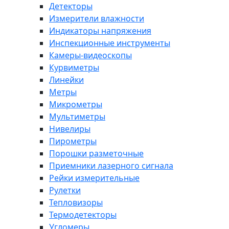
Детекторы
Измерители влажности
Индикаторы напряжения
Инспекционные инструменты
Камеры-видеоскопы
Курвиметры
Линейки
Метры
Микрометры
Мультиметры
Нивелиры
Пирометры
Порошки разметочные
Приемники лазерного сигнала
Рейки измерительные
Рулетки
Тепловизоры
Термодетекторы
Угломеры