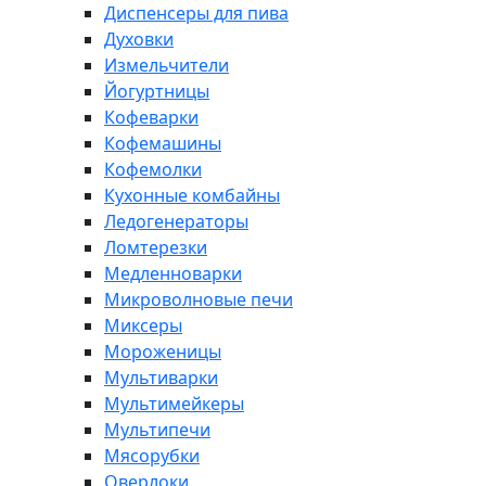
Диспенсеры для пива
Духовки
Измельчители
Йогуртницы
Кофеварки
Кофемашины
Кофемолки
Кухонные комбайны
Ледогенераторы
Ломтерезки
Медленноварки
Микроволновые печи
Миксеры
Мороженицы
Мультиварки
Мультимейкеры
Мультипечи
Мясорубки
Оверлоки