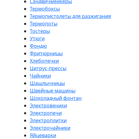
Сэндвичмейкеры
Термобоксы
Термопистолеты для разжигания
Термопоты
Тостеры
Утюги
Фондю
Фритюрницы
Хлебопечки
Цитрус-прессы
Чайники
Шашлычницы
Швейные машины
Шоколадный фонтан
Электровеники
Электропечи
Электроплитки
Электрочайники
Яйцеварки