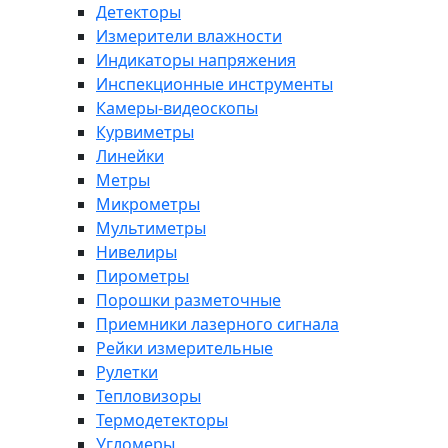
Детекторы
Измерители влажности
Индикаторы напряжения
Инспекционные инструменты
Камеры-видеоскопы
Курвиметры
Линейки
Метры
Микрометры
Мультиметры
Нивелиры
Пирометры
Порошки разметочные
Приемники лазерного сигнала
Рейки измерительные
Рулетки
Тепловизоры
Термодетекторы
Угломеры