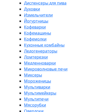
Диспенсеры для пива
Духовки
Измельчители
Йогуртницы
Кофеварки
Кофемашины
Кофемолки
Кухонные комбайны
Ледогенераторы
Ломтерезки
Медленноварки
Микроволновые печи
Миксеры
Мороженицы
Мультиварки
Мультимейкеры
Мультипечи
Мясорубки
Оверлоки