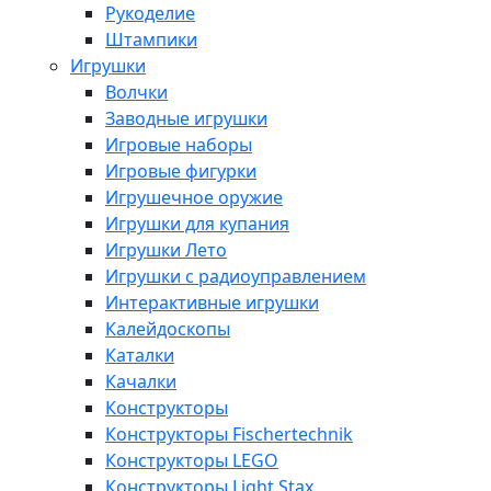
Рукоделие
Штампики
Игрушки
Волчки
Заводные игрушки
Игровые наборы
Игровые фигурки
Игрушечное оружие
Игрушки для купания
Игрушки Лето
Игрушки с радиоуправлением
Интерактивные игрушки
Калейдоскопы
Каталки
Качалки
Конструкторы
Конструкторы Fisсhertechnik
Конструкторы LEGO
Конструкторы Light Stax