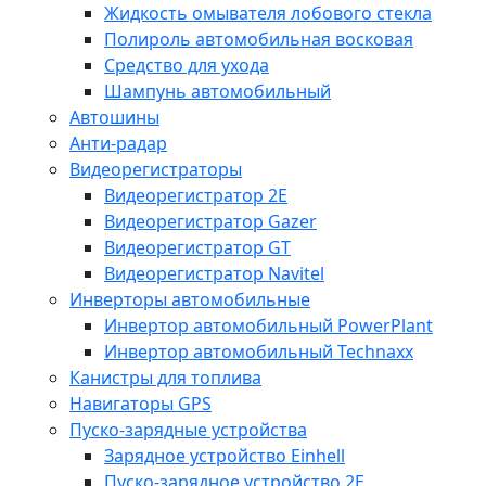
Жидкость омывателя лобового стекла
Полироль автомобильная восковая
Средство для ухода
Шампунь автомобильный
Автошины
Анти-радар
Видеорегистраторы
Видеорегистратор 2E
Видеорегистратор Gazer
Видеорегистратор GT
Видеорегистратор Navitel
Инверторы автомобильные
Инвертор автомобильный PowerPlant
Инвертор автомобильный Technaxx
Канистры для топлива
Навигаторы GPS
Пуско-зарядные устройства
Зарядное устройство Einhell
Пуско-зарядное устройство 2E