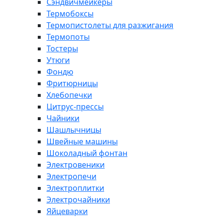
Сэндвичмейкеры
Термобоксы
Термопистолеты для разжигания
Термопоты
Тостеры
Утюги
Фондю
Фритюрницы
Хлебопечки
Цитрус-прессы
Чайники
Шашлычницы
Швейные машины
Шоколадный фонтан
Электровеники
Электропечи
Электроплитки
Электрочайники
Яйцеварки