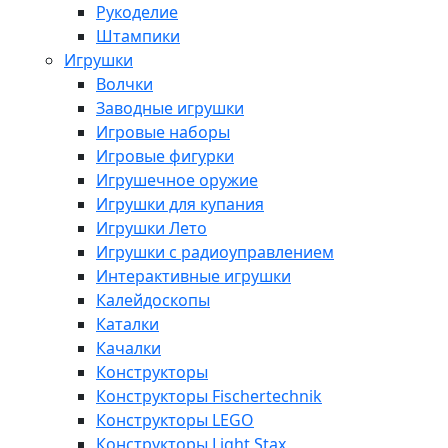
Рукоделие
Штампики
Игрушки
Волчки
Заводные игрушки
Игровые наборы
Игровые фигурки
Игрушечное оружие
Игрушки для купания
Игрушки Лето
Игрушки с радиоуправлением
Интерактивные игрушки
Калейдоскопы
Каталки
Качалки
Конструкторы
Конструкторы Fisсhertechnik
Конструкторы LEGO
Конструкторы Light Stax