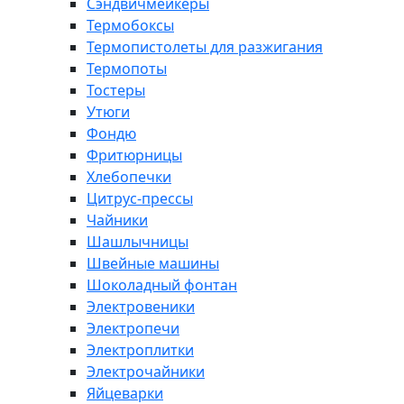
Сэндвичмейкеры
Термобоксы
Термопистолеты для разжигания
Термопоты
Тостеры
Утюги
Фондю
Фритюрницы
Хлебопечки
Цитрус-прессы
Чайники
Шашлычницы
Швейные машины
Шоколадный фонтан
Электровеники
Электропечи
Электроплитки
Электрочайники
Яйцеварки