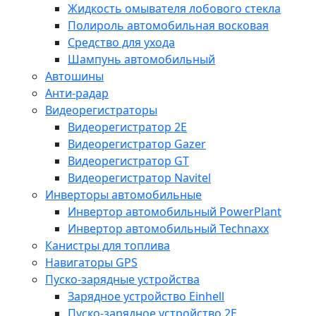
Жидкость омывателя лобового стекла
Полироль автомобильная восковая
Средство для ухода
Шампунь автомобильный
Автошины
Анти-радар
Видеорегистраторы
Видеорегистратор 2E
Видеорегистратор Gazer
Видеорегистратор GT
Видеорегистратор Navitel
Инверторы автомобильные
Инвертор автомобильный PowerPlant
Инвертор автомобильный Technaxx
Канистры для топлива
Навигаторы GPS
Пуско-зарядные устройства
Зарядное устройство Einhell
Пуско-зарядное устройство 2E