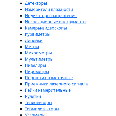
Детекторы
Измерители влажности
Индикаторы напряжения
Инспекционные инструменты
Камеры-видеоскопы
Курвиметры
Линейки
Метры
Микрометры
Мультиметры
Нивелиры
Пирометры
Порошки разметочные
Приемники лазерного сигнала
Рейки измерительные
Рулетки
Тепловизоры
Термодетекторы
Угломеры