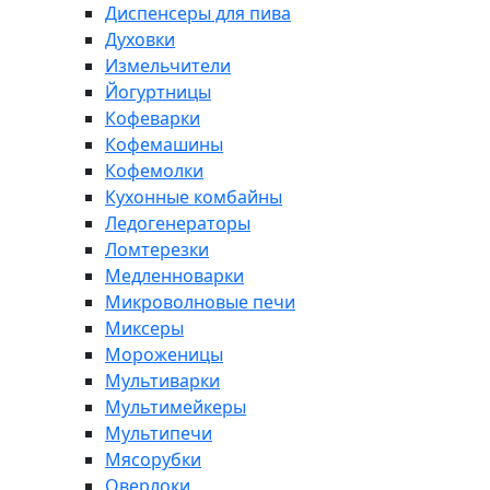
Диспенсеры для пива
Духовки
Измельчители
Йогуртницы
Кофеварки
Кофемашины
Кофемолки
Кухонные комбайны
Ледогенераторы
Ломтерезки
Медленноварки
Микроволновые печи
Миксеры
Мороженицы
Мультиварки
Мультимейкеры
Мультипечи
Мясорубки
Оверлоки