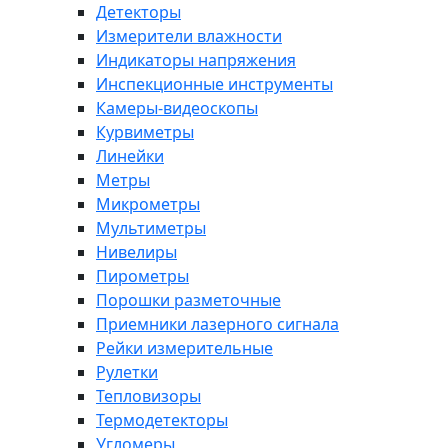
Детекторы
Измерители влажности
Индикаторы напряжения
Инспекционные инструменты
Камеры-видеоскопы
Курвиметры
Линейки
Метры
Микрометры
Мультиметры
Нивелиры
Пирометры
Порошки разметочные
Приемники лазерного сигнала
Рейки измерительные
Рулетки
Тепловизоры
Термодетекторы
Угломеры