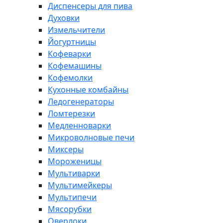
Диспенсеры для пива
Духовки
Измельчители
Йогуртницы
Кофеварки
Кофемашины
Кофемолки
Кухонные комбайны
Ледогенераторы
Ломтерезки
Медленноварки
Микроволновые печи
Миксеры
Мороженицы
Мультиварки
Мультимейкеры
Мультипечи
Мясорубки
Оверлоки