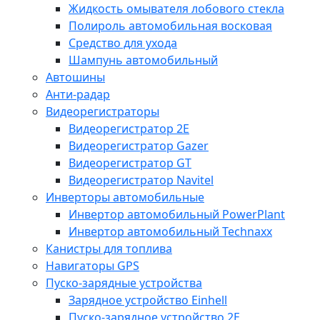
Жидкость омывателя лобового стекла
Полироль автомобильная восковая
Средство для ухода
Шампунь автомобильный
Автошины
Анти-радар
Видеорегистраторы
Видеорегистратор 2E
Видеорегистратор Gazer
Видеорегистратор GT
Видеорегистратор Navitel
Инверторы автомобильные
Инвертор автомобильный PowerPlant
Инвертор автомобильный Technaxx
Канистры для топлива
Навигаторы GPS
Пуско-зарядные устройства
Зарядное устройство Einhell
Пуско-зарядное устройство 2E