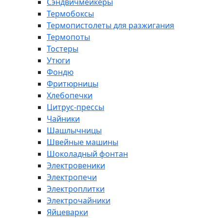
Сэндвичмейкеры
Термобоксы
Термопистолеты для разжигания
Термопоты
Тостеры
Утюги
Фондю
Фритюрницы
Хлебопечки
Цитрус-прессы
Чайники
Шашлычницы
Швейные машины
Шоколадный фонтан
Электровеники
Электропечи
Электроплитки
Электрочайники
Яйцеварки