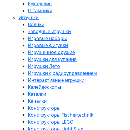
Рукоделие
Штампики
Игрушки
Волчки
Заводные игрушки
Игровые наборы
Игровые фигурки
Игрушечное оружие
Игрушки для купания
Игрушки Лето
Игрушки с радиоуправлением
Интерактивные игрушки
Калейдоскопы
Каталки
Качалки
Конструкторы
Конструкторы Fisсhertechnik
Конструкторы LEGO
Конструкторы Light Stax