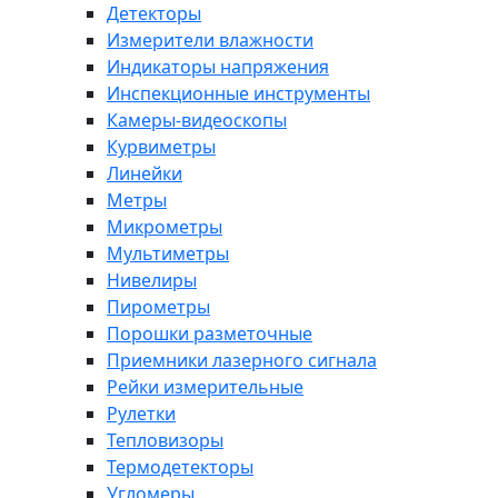
Детекторы
Измерители влажности
Индикаторы напряжения
Инспекционные инструменты
Камеры-видеоскопы
Курвиметры
Линейки
Метры
Микрометры
Мультиметры
Нивелиры
Пирометры
Порошки разметочные
Приемники лазерного сигнала
Рейки измерительные
Рулетки
Тепловизоры
Термодетекторы
Угломеры