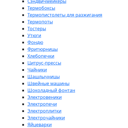
Сэндвичмейкеры
Термобоксы
Термопистолеты для разжигания
Термопоты
Тостеры
Утюги
Фондю
Фритюрницы
Хлебопечки
Цитрус-прессы
Чайники
Шашлычницы
Швейные машины
Шоколадный фонтан
Электровеники
Электропечи
Электроплитки
Электрочайники
Яйцеварки