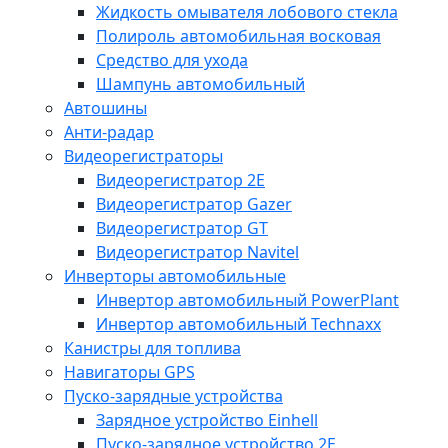
Жидкость омывателя лобового стекла
Полироль автомобильная восковая
Средство для ухода
Шампунь автомобильный
Автошины
Анти-радар
Видеорегистраторы
Видеорегистратор 2E
Видеорегистратор Gazer
Видеорегистратор GT
Видеорегистратор Navitel
Инверторы автомобильные
Инвертор автомобильный PowerPlant
Инвертор автомобильный Technaxx
Канистры для топлива
Навигаторы GPS
Пуско-зарядные устройства
Зарядное устройство Einhell
Пуско-зарядное устройство 2E