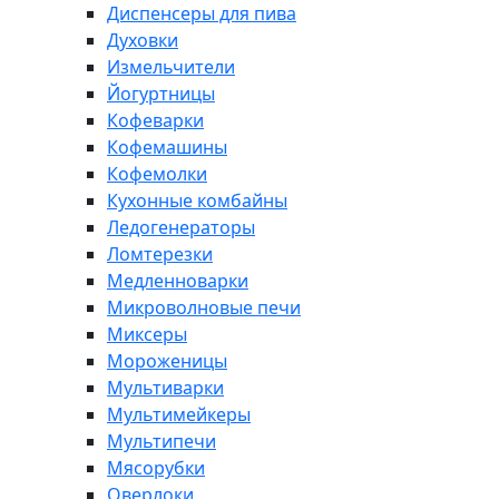
Диспенсеры для пива
Духовки
Измельчители
Йогуртницы
Кофеварки
Кофемашины
Кофемолки
Кухонные комбайны
Ледогенераторы
Ломтерезки
Медленноварки
Микроволновые печи
Миксеры
Мороженицы
Мультиварки
Мультимейкеры
Мультипечи
Мясорубки
Оверлоки