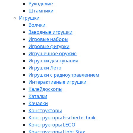
Рукоделие
Штампики
Игрушки
Волчки
Заводные игрушки
Игровые наборы
Игровые фигурки
Игрушечное оружие
Игрушки для купания
Игрушки Лето
Игрушки с радиоуправлением
Интерактивные игрушки
Калейдоскопы
Каталки
Качалки
Конструкторы
Конструкторы Fisсhertechnik
Конструкторы LEGO
Конструкторы Light Stax