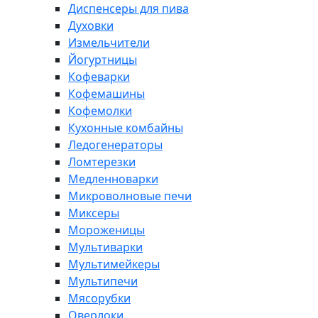
Диспенсеры для пива
Духовки
Измельчители
Йогуртницы
Кофеварки
Кофемашины
Кофемолки
Кухонные комбайны
Ледогенераторы
Ломтерезки
Медленноварки
Микроволновые печи
Миксеры
Мороженицы
Мультиварки
Мультимейкеры
Мультипечи
Мясорубки
Оверлоки