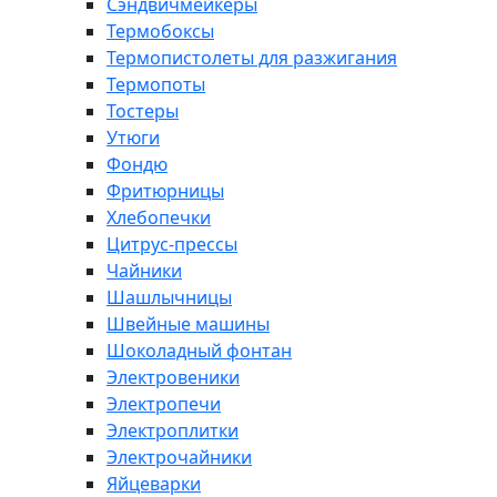
Сэндвичмейкеры
Термобоксы
Термопистолеты для разжигания
Термопоты
Тостеры
Утюги
Фондю
Фритюрницы
Хлебопечки
Цитрус-прессы
Чайники
Шашлычницы
Швейные машины
Шоколадный фонтан
Электровеники
Электропечи
Электроплитки
Электрочайники
Яйцеварки