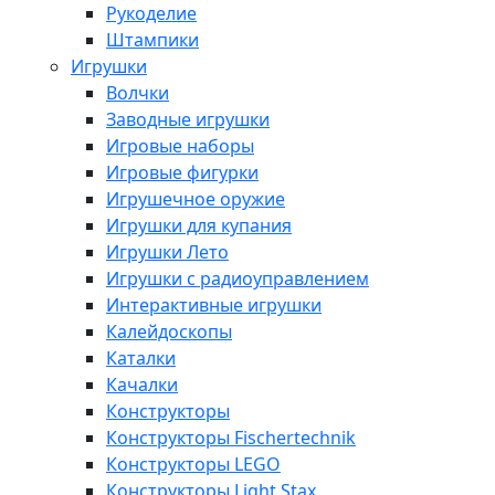
Рукоделие
Штампики
Игрушки
Волчки
Заводные игрушки
Игровые наборы
Игровые фигурки
Игрушечное оружие
Игрушки для купания
Игрушки Лето
Игрушки с радиоуправлением
Интерактивные игрушки
Калейдоскопы
Каталки
Качалки
Конструкторы
Конструкторы Fisсhertechnik
Конструкторы LEGO
Конструкторы Light Stax