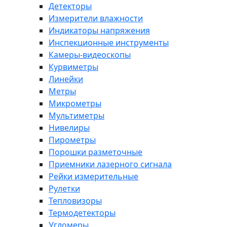
Детекторы
Измерители влажности
Индикаторы напряжения
Инспекционные инструменты
Камеры-видеоскопы
Курвиметры
Линейки
Метры
Микрометры
Мультиметры
Нивелиры
Пирометры
Порошки разметочные
Приемники лазерного сигнала
Рейки измерительные
Рулетки
Тепловизоры
Термодетекторы
Угломеры