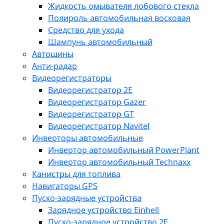
Жидкость омывателя лобового стекла
Полироль автомобильная восковая
Средство для ухода
Шампунь автомобильный
Автошины
Анти-радар
Видеорегистраторы
Видеорегистратор 2E
Видеорегистратор Gazer
Видеорегистратор GT
Видеорегистратор Navitel
Инверторы автомобильные
Инвертор автомобильный PowerPlant
Инвертор автомобильный Technaxx
Канистры для топлива
Навигаторы GPS
Пуско-зарядные устройства
Зарядное устройство Einhell
Пуско-зарядное устройство 2E