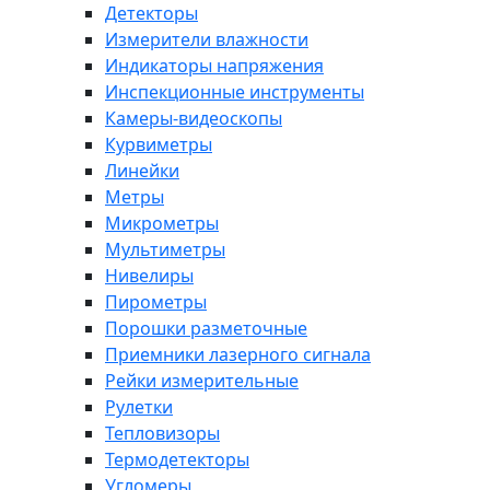
Детекторы
Измерители влажности
Индикаторы напряжения
Инспекционные инструменты
Камеры-видеоскопы
Курвиметры
Линейки
Метры
Микрометры
Мультиметры
Нивелиры
Пирометры
Порошки разметочные
Приемники лазерного сигнала
Рейки измерительные
Рулетки
Тепловизоры
Термодетекторы
Угломеры