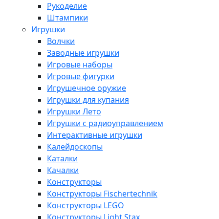
Рукоделие
Штампики
Игрушки
Волчки
Заводные игрушки
Игровые наборы
Игровые фигурки
Игрушечное оружие
Игрушки для купания
Игрушки Лето
Игрушки с радиоуправлением
Интерактивные игрушки
Калейдоскопы
Каталки
Качалки
Конструкторы
Конструкторы Fisсhertechnik
Конструкторы LEGO
Конструкторы Light Stax