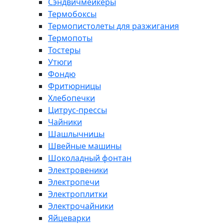
Сэндвичмейкеры
Термобоксы
Термопистолеты для разжигания
Термопоты
Тостеры
Утюги
Фондю
Фритюрницы
Хлебопечки
Цитрус-прессы
Чайники
Шашлычницы
Швейные машины
Шоколадный фонтан
Электровеники
Электропечи
Электроплитки
Электрочайники
Яйцеварки