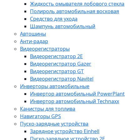
Жидкость омывателя лобового стекла
Полироль автомобильная восковая
Средство для ухода
Шампунь автомобильный
Автошины
Анти-радар
Видеорегистраторы
Видеорегистратор 2E
Видеорегистратор Gazer
Видеорегистратор GT
Видеорегистратор Navitel
Инверторы автомобильные
Инвертор автомобильный PowerPlant
Инвертор автомобильный Technaxx
Канистры для топлива
Навигаторы GPS
Пуско-зарядные устройства
Зарядное устройство Einhell
Пуско-зарядное устройство 2E