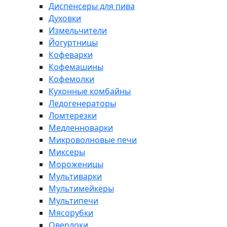
Диспенсеры для пива
Духовки
Измельчители
Йогуртницы
Кофеварки
Кофемашины
Кофемолки
Кухонные комбайны
Ледогенераторы
Ломтерезки
Медленноварки
Микроволновые печи
Миксеры
Мороженицы
Мультиварки
Мультимейкеры
Мультипечи
Мясорубки
Оверлоки