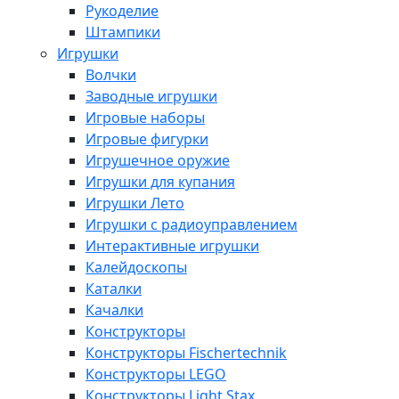
Рукоделие
Штампики
Игрушки
Волчки
Заводные игрушки
Игровые наборы
Игровые фигурки
Игрушечное оружие
Игрушки для купания
Игрушки Лето
Игрушки с радиоуправлением
Интерактивные игрушки
Калейдоскопы
Каталки
Качалки
Конструкторы
Конструкторы Fisсhertechnik
Конструкторы LEGO
Конструкторы Light Stax