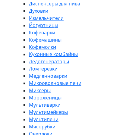
Диспенсеры для пива
Духовки
Измельчители
Йогуртницы
Кофеварки
Кофемашины
Кофемолки
Кухонные комбайны
Ледогенераторы
Ломтерезки
Медленноварки
Микроволновые печи
Миксеры
Мороженицы
Мультиварки
Мультимейкеры
Мультипечи
Мясорубки
Оверлоки