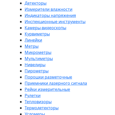
Детекторы
Измерители влажности
Индикаторы напряжения
Инспекционные инструменты
Камеры-видеоскопы
Курвиметры
Линейки
Метры
Микрометры
Мультиметры
Нивелиры
Пирометры
Порошки разметочные
Приемники лазерного сигнала
Рейки измерительные
Рулетки
Тепловизоры
Термодетекторы
Угломеры