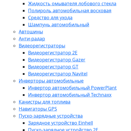
Жидкость омывателя лобового стекла
Полироль автомобильная восковая
Средство для ухода
Шампунь автомобильный
Автошины
Анти-радар
Видеорегистраторы
Видеорегистратор 2E
Видеорегистратор Gazer
Видеорегистратор GT
Видеорегистратор Navitel
Инверторы автомобильные
Инвертор автомобильный PowerPlant
Инвертор автомобильный Technaxx
Канистры для топлива
Навигаторы GPS
Пуско-зарядные устройства
Зарядное устройство Einhell
Пуско-зарядное устройство 2E