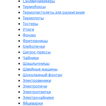
Сэндвичмейкеры
Термобоксы
Термопистолеты для разжигания
Термопоты
Тостеры
Утюги
Фондю
Фритюрницы
Хлебопечки
Цитрус-прессы
Чайники
Шашлычницы
Швейные машины
Шоколадный фонтан
Электровеники
Электропечи
Электроплитки
Электрочайники
Яйцеварки