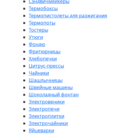
Сэндвичмейкеры
Термобоксы
Термопистолеты для разжигания
Термопоты
Тостеры
Утюги
Фондю
Фритюрницы
Хлебопечки
Цитрус-прессы
Чайники
Шашлычницы
Швейные машины
Шоколадный фонтан
Электровеники
Электропечи
Электроплитки
Электрочайники
Яйцеварки