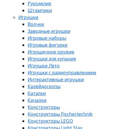
Рукоделие
Штампики
Игрушки
Волчки
Заводные игрушки
Игровые наборы
Игровые фигурки
Игрушечное оружие
Игрушки для купания
Игрушки Лето
Игрушки с радиоуправлением
Интерактивные игрушки
Калейдоскопы
Каталки
Качалки
Конструкторы
Конструкторы Fisсhertechnik
Конструкторы LEGO
Конструкторы Light Stax