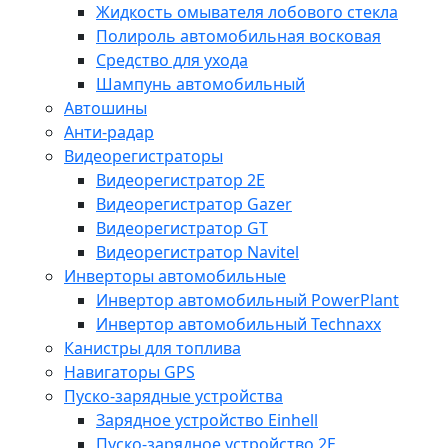
Жидкость омывателя лобового стекла
Полироль автомобильная восковая
Средство для ухода
Шампунь автомобильный
Автошины
Анти-радар
Видеорегистраторы
Видеорегистратор 2E
Видеорегистратор Gazer
Видеорегистратор GT
Видеорегистратор Navitel
Инверторы автомобильные
Инвертор автомобильный PowerPlant
Инвертор автомобильный Technaxx
Канистры для топлива
Навигаторы GPS
Пуско-зарядные устройства
Зарядное устройство Einhell
Пуско-зарядное устройство 2E