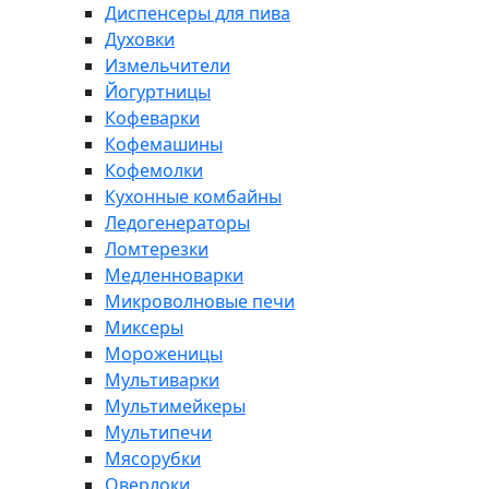
Диспенсеры для пива
Духовки
Измельчители
Йогуртницы
Кофеварки
Кофемашины
Кофемолки
Кухонные комбайны
Ледогенераторы
Ломтерезки
Медленноварки
Микроволновые печи
Миксеры
Мороженицы
Мультиварки
Мультимейкеры
Мультипечи
Мясорубки
Оверлоки