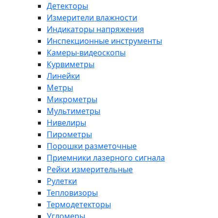
Детекторы
Измерители влажности
Индикаторы напряжения
Инспекционные инструменты
Камеры-видеоскопы
Курвиметры
Линейки
Метры
Микрометры
Мультиметры
Нивелиры
Пирометры
Порошки разметочные
Приемники лазерного сигнала
Рейки измерительные
Рулетки
Тепловизоры
Термодетекторы
Угломеры