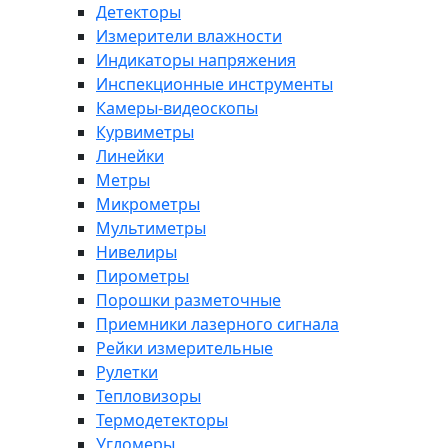
Детекторы
Измерители влажности
Индикаторы напряжения
Инспекционные инструменты
Камеры-видеоскопы
Курвиметры
Линейки
Метры
Микрометры
Мультиметры
Нивелиры
Пирометры
Порошки разметочные
Приемники лазерного сигнала
Рейки измерительные
Рулетки
Тепловизоры
Термодетекторы
Угломеры