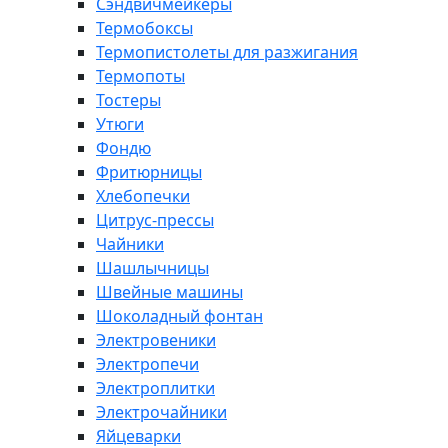
Сэндвичмейкеры
Термобоксы
Термопистолеты для разжигания
Термопоты
Тостеры
Утюги
Фондю
Фритюрницы
Хлебопечки
Цитрус-прессы
Чайники
Шашлычницы
Швейные машины
Шоколадный фонтан
Электровеники
Электропечи
Электроплитки
Электрочайники
Яйцеварки