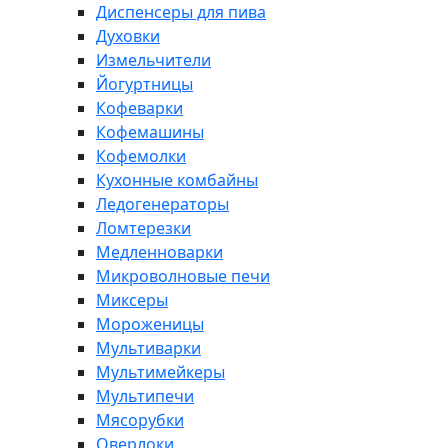
Диспенсеры для пива
Духовки
Измельчители
Йогуртницы
Кофеварки
Кофемашины
Кофемолки
Кухонные комбайны
Ледогенераторы
Ломтерезки
Медленноварки
Микроволновые печи
Миксеры
Мороженицы
Мультиварки
Мультимейкеры
Мультипечи
Мясорубки
Оверлоки