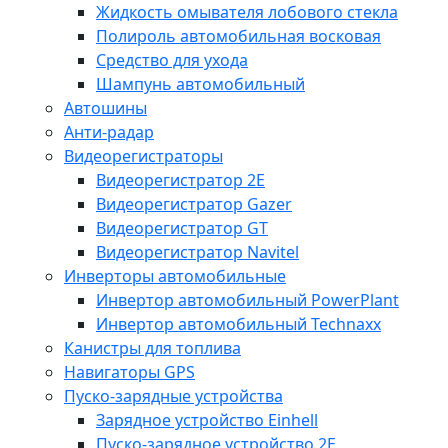
Жидкость омывателя лобового стекла
Полироль автомобильная восковая
Средство для ухода
Шампунь автомобильный
Автошины
Анти-радар
Видеорегистраторы
Видеорегистратор 2E
Видеорегистратор Gazer
Видеорегистратор GT
Видеорегистратор Navitel
Инверторы автомобильные
Инвертор автомобильный PowerPlant
Инвертор автомобильный Technaxx
Канистры для топлива
Навигаторы GPS
Пуско-зарядные устройства
Зарядное устройство Einhell
Пуско-зарядное устройство 2E