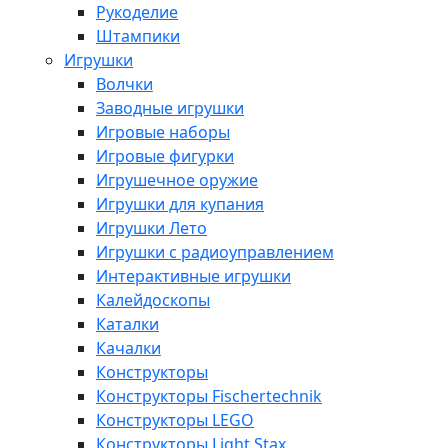
Рукоделие
Штампики
Игрушки
Волчки
Заводные игрушки
Игровые наборы
Игровые фигурки
Игрушечное оружие
Игрушки для купания
Игрушки Лето
Игрушки с радиоуправлением
Интерактивные игрушки
Калейдоскопы
Каталки
Качалки
Конструкторы
Конструкторы Fisсhertechnik
Конструкторы LEGO
Конструкторы Light Stax