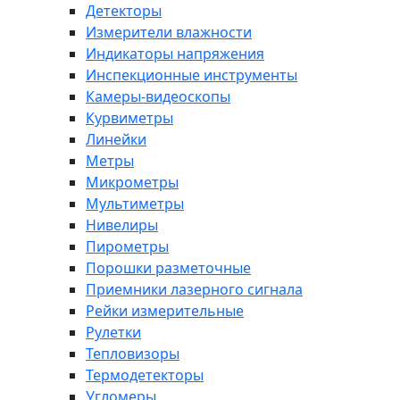
Детекторы
Измерители влажности
Индикаторы напряжения
Инспекционные инструменты
Камеры-видеоскопы
Курвиметры
Линейки
Метры
Микрометры
Мультиметры
Нивелиры
Пирометры
Порошки разметочные
Приемники лазерного сигнала
Рейки измерительные
Рулетки
Тепловизоры
Термодетекторы
Угломеры