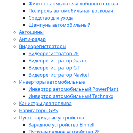
Жидкость омывателя лобового стекла
Полироль автомобильная восковая
Средство для ухода
Шампунь автомобильный
Автошины
Анти-радар
Видеорегистраторы
Видеорегистратор 2E
Видеорегистратор Gazer
Видеорегистратор GT
Видеорегистратор Navitel
Инверторы автомобильные
Инвертор автомобильный PowerPlant
Инвертор автомобильный Technaxx
Канистры для топлива
Навигаторы GPS
Пуско-зарядные устройства
Зарядное устройство Einhell
Пуско-зарядное устройство 2E