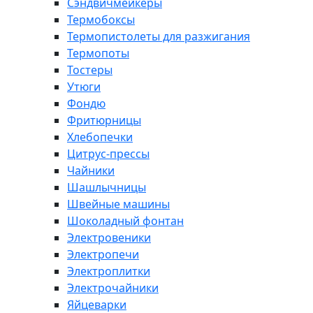
Сэндвичмейкеры
Термобоксы
Термопистолеты для разжигания
Термопоты
Тостеры
Утюги
Фондю
Фритюрницы
Хлебопечки
Цитрус-прессы
Чайники
Шашлычницы
Швейные машины
Шоколадный фонтан
Электровеники
Электропечи
Электроплитки
Электрочайники
Яйцеварки