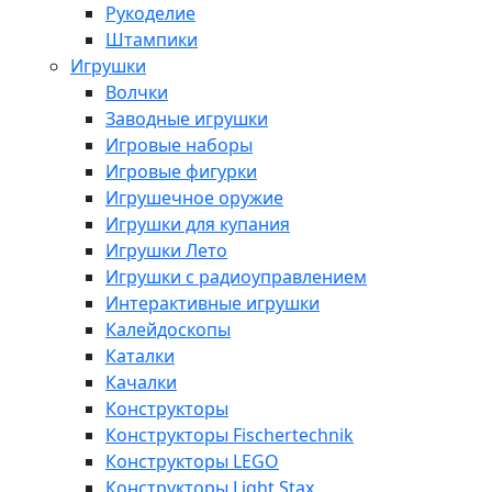
Рукоделие
Штампики
Игрушки
Волчки
Заводные игрушки
Игровые наборы
Игровые фигурки
Игрушечное оружие
Игрушки для купания
Игрушки Лето
Игрушки с радиоуправлением
Интерактивные игрушки
Калейдоскопы
Каталки
Качалки
Конструкторы
Конструкторы Fisсhertechnik
Конструкторы LEGO
Конструкторы Light Stax