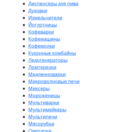
Диспенсеры для пива
Духовки
Измельчители
Йогуртницы
Кофеварки
Кофемашины
Кофемолки
Кухонные комбайны
Ледогенераторы
Ломтерезки
Медленноварки
Микроволновые печи
Миксеры
Мороженицы
Мультиварки
Мультимейкеры
Мультипечи
Мясорубки
Оверлоки