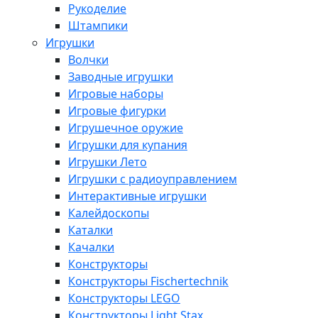
Рукоделие
Штампики
Игрушки
Волчки
Заводные игрушки
Игровые наборы
Игровые фигурки
Игрушечное оружие
Игрушки для купания
Игрушки Лето
Игрушки с радиоуправлением
Интерактивные игрушки
Калейдоскопы
Каталки
Качалки
Конструкторы
Конструкторы Fisсhertechnik
Конструкторы LEGO
Конструкторы Light Stax