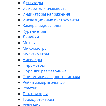
Детекторы
Измерители влажности
Индикаторы напряжения
Инспекционные инструменты
Камеры-видеоскопы
Курвиметры
Линейки
Метры
Микрометры
Мультиметры
Нивелиры
Пирометры
Порошки разметочные
Приемники лазерного сигнала
Рейки измерительные
Рулетки
Тепловизоры
Термодетекторы
Угломеры