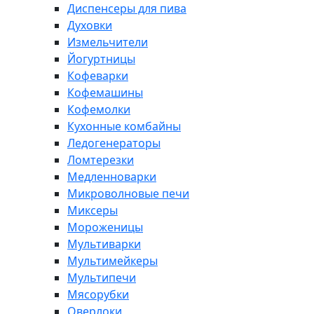
Диспенсеры для пива
Духовки
Измельчители
Йогуртницы
Кофеварки
Кофемашины
Кофемолки
Кухонные комбайны
Ледогенераторы
Ломтерезки
Медленноварки
Микроволновые печи
Миксеры
Мороженицы
Мультиварки
Мультимейкеры
Мультипечи
Мясорубки
Оверлоки