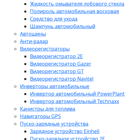
Жидкость омывателя лобового стекла
Полироль автомобильная восковая
Средство для ухода
Шампунь автомобильный
Автошины
Анти-радар
Видеорегистраторы
Видеорегистратор 2E
Видеорегистратор Gazer
Видеорегистратор GT
Видеорегистратор Navitel
Инверторы автомобильные
Инвертор автомобильный PowerPlant
Инвертор автомобильный Technaxx
Канистры для топлива
Навигаторы GPS
Пуско-зарядные устройства
Зарядное устройство Einhell
Пуско-зарядное устройство 2E