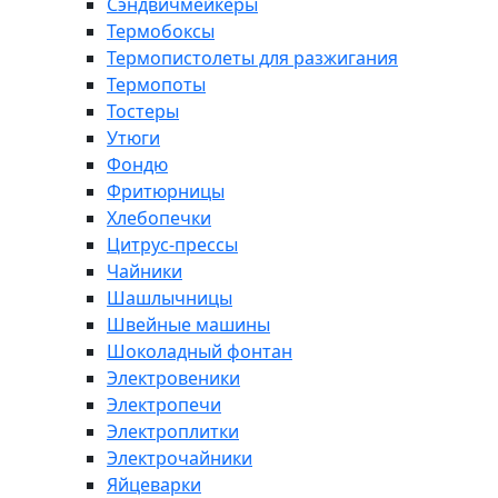
Сэндвичмейкеры
Термобоксы
Термопистолеты для разжигания
Термопоты
Тостеры
Утюги
Фондю
Фритюрницы
Хлебопечки
Цитрус-прессы
Чайники
Шашлычницы
Швейные машины
Шоколадный фонтан
Электровеники
Электропечи
Электроплитки
Электрочайники
Яйцеварки