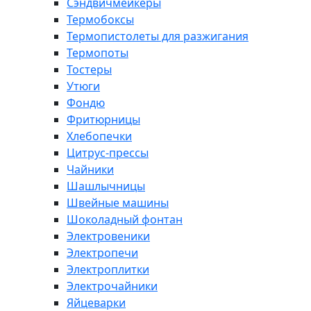
Сэндвичмейкеры
Термобоксы
Термопистолеты для разжигания
Термопоты
Тостеры
Утюги
Фондю
Фритюрницы
Хлебопечки
Цитрус-прессы
Чайники
Шашлычницы
Швейные машины
Шоколадный фонтан
Электровеники
Электропечи
Электроплитки
Электрочайники
Яйцеварки