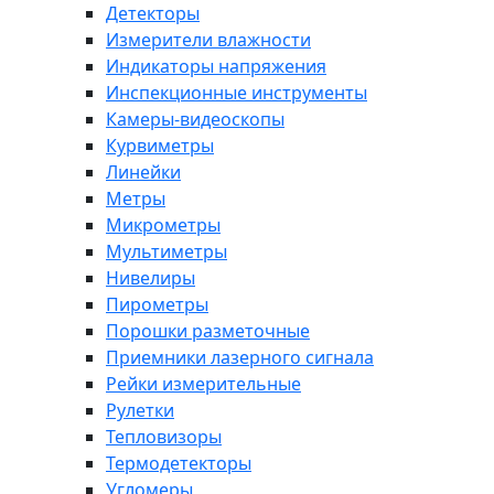
Детекторы
Измерители влажности
Индикаторы напряжения
Инспекционные инструменты
Камеры-видеоскопы
Курвиметры
Линейки
Метры
Микрометры
Мультиметры
Нивелиры
Пирометры
Порошки разметочные
Приемники лазерного сигнала
Рейки измерительные
Рулетки
Тепловизоры
Термодетекторы
Угломеры