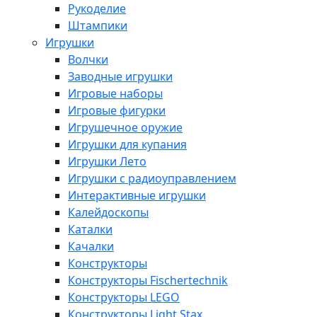
Рукоделие
Штампики
Игрушки
Волчки
Заводные игрушки
Игровые наборы
Игровые фигурки
Игрушечное оружие
Игрушки для купания
Игрушки Лето
Игрушки с радиоуправлением
Интерактивные игрушки
Калейдоскопы
Каталки
Качалки
Конструкторы
Конструкторы Fisсhertechnik
Конструкторы LEGO
Конструкторы Light Stax