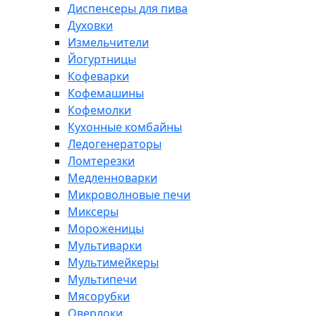
Диспенсеры для пива
Духовки
Измельчители
Йогуртницы
Кофеварки
Кофемашины
Кофемолки
Кухонные комбайны
Ледогенераторы
Ломтерезки
Медленноварки
Микроволновые печи
Миксеры
Мороженицы
Мультиварки
Мультимейкеры
Мультипечи
Мясорубки
Оверлоки