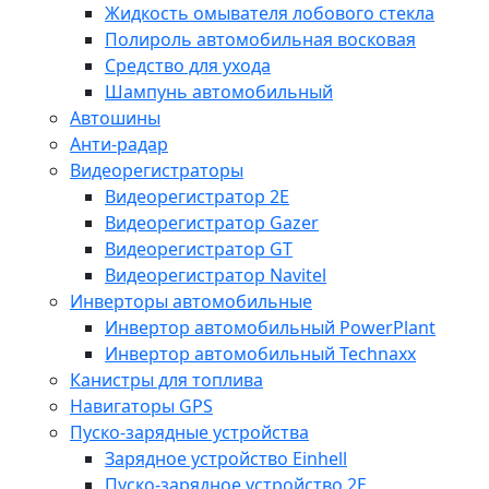
Жидкость омывателя лобового стекла
Полироль автомобильная восковая
Средство для ухода
Шампунь автомобильный
Автошины
Анти-радар
Видеорегистраторы
Видеорегистратор 2E
Видеорегистратор Gazer
Видеорегистратор GT
Видеорегистратор Navitel
Инверторы автомобильные
Инвертор автомобильный PowerPlant
Инвертор автомобильный Technaxx
Канистры для топлива
Навигаторы GPS
Пуско-зарядные устройства
Зарядное устройство Einhell
Пуско-зарядное устройство 2E