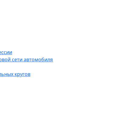
ессии
овой сети автомобиля
льных кругов