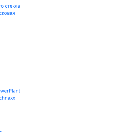
о стекла
сковая
werPlant
chnaxx