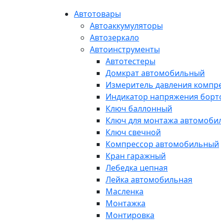
Автотовары
Автоаккумуляторы
Автозеркало
Автоинструменты
Автотестеры
Домкрат автомобильный
Измеритель давления компр
Индикатор напряжения борт
Ключ баллонный
Ключ для монтажа автомоби
Ключ свечной
Компрессор автомобильный
Кран гаражный
Лебедка цепная
Лейка автомобильная
Масленка
Монтажка
Монтировка