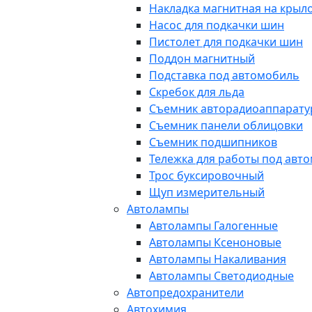
Накладка магнитная на крыл
Насос для подкачки шин
Пистолет для подкачки шин
Поддон магнитный
Подставка под автомобиль
Скребок для льда
Съемник авторадиоаппарат
Съемник панели облицовки
Съемник подшипников
Тележка для работы под авт
Трос буксировочный
Щуп измерительный
Автолампы
Автолампы Галогенные
Автолампы Ксеноновые
Автолампы Накаливания
Автолампы Светодиодные
Автопредохранители
Автохимия