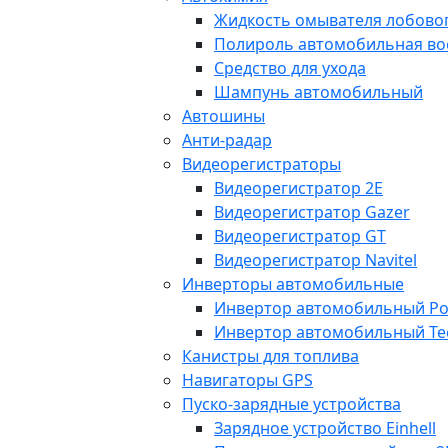
Жидкость омывателя лобовог
Полироль автомобильная во
Средство для ухода
Шампунь автомобильный
Автошины
Анти-радар
Видеорегистраторы
Видеорегистратор 2E
Видеорегистратор Gazer
Видеорегистратор GT
Видеорегистратор Navitel
Инверторы автомобильные
Инвертор автомобильный Po
Инвертор автомобильный Te
Канистры для топлива
Навигаторы GPS
Пуско-зарядные устройства
Зарядное устройство Einhell