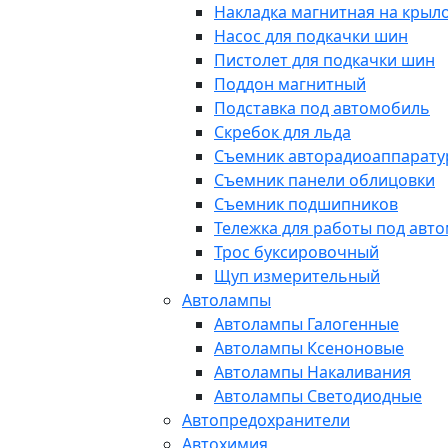
Накладка магнитная на крыл
Насос для подкачки шин
Пистолет для подкачки шин
Поддон магнитный
Подставка под автомобиль
Скребок для льда
Съемник авторадиоаппарат
Съемник панели облицовки
Съемник подшипников
Тележка для работы под авт
Трос буксировочный
Щуп измерительный
Автолампы
Автолампы Галогенные
Автолампы Ксеноновые
Автолампы Накаливания
Автолампы Светодиодные
Автопредохранители
Автохимия