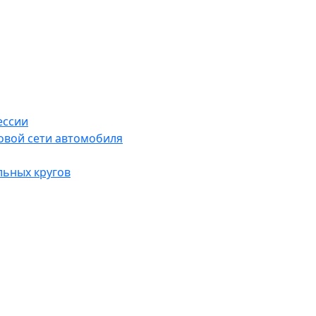
ессии
овой сети автомобиля
льных кругов