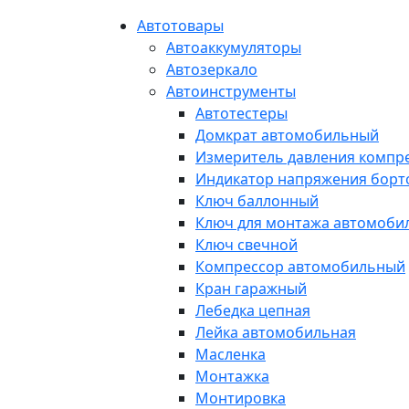
Автотовары
Автоаккумуляторы
Автозеркало
Автоинструменты
Автотестеры
Домкрат автомобильный
Измеритель давления компр
Индикатор напряжения борт
Ключ баллонный
Ключ для монтажа автомоби
Ключ свечной
Компрессор автомобильный
Кран гаражный
Лебедка цепная
Лейка автомобильная
Масленка
Монтажка
Монтировка