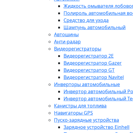
Жидкость омывателя лобовог
Полироль автомобильная во
Средство для ухода
Шампунь автомобильный
Автошины
Анти-радар
Видеорегистраторы
Видеорегистратор 2E
Видеорегистратор Gazer
Видеорегистратор GT
Видеорегистратор Navitel
Инверторы автомобильные
Инвертор автомобильный Po
Инвертор автомобильный Te
Канистры для топлива
Навигаторы GPS
Пуско-зарядные устройства
Зарядное устройство Einhell