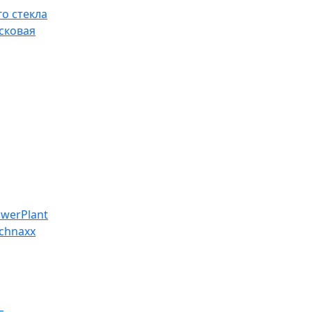
о стекла
сковая
werPlant
chnaxx