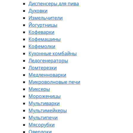
Диспенсеры для пива
Духовки
Измельчители
Йогуртницы
Кофеварки
Кофемашины
Кофемолки
Кухонные комбайны
Ледогенераторы
Ломтерезки
Медленноварки
Микроволновые печи
Миксеры
Мороженицы
Мультиварки
Мультимейкеры
Мультипечи
Мясорубки
Оверлоки