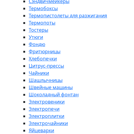
Сэндвичмейкеры
Термобоксы
Термопистолеты для разжигания
Термопоты
Тостеры
Утюги
Фондю
Фритюрницы
Хлебопечки
Цитрус-прессы
Чайники
Шашлычницы
Швейные машины
Шоколадный фонтан
Электровеники
Электропечи
Электроплитки
Электрочайники
Яйцеварки