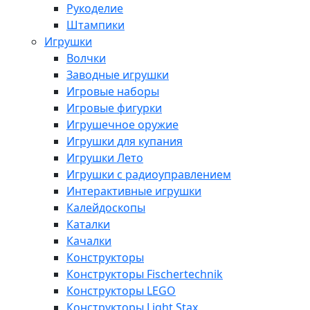
Рукоделие
Штампики
Игрушки
Волчки
Заводные игрушки
Игровые наборы
Игровые фигурки
Игрушечное оружие
Игрушки для купания
Игрушки Лето
Игрушки с радиоуправлением
Интерактивные игрушки
Калейдоскопы
Каталки
Качалки
Конструкторы
Конструкторы Fisсhertechnik
Конструкторы LEGO
Конструкторы Light Stax