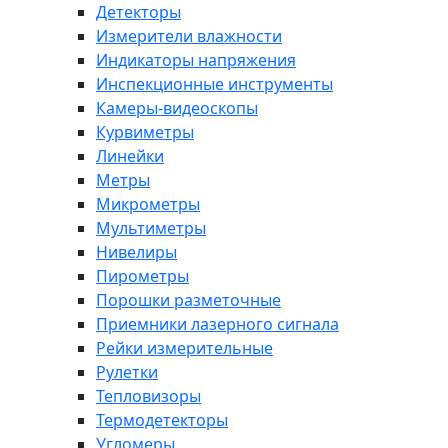
Детекторы
Измерители влажности
Индикаторы напряжения
Инспекционные инструменты
Камеры-видеоскопы
Курвиметры
Линейки
Метры
Микрометры
Мультиметры
Нивелиры
Пирометры
Порошки разметочные
Приемники лазерного сигнала
Рейки измерительные
Рулетки
Тепловизоры
Термодетекторы
Угломеры