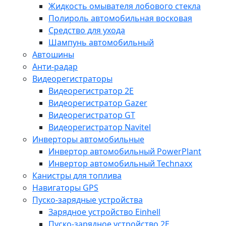
Жидкость омывателя лобового стекла
Полироль автомобильная восковая
Средство для ухода
Шампунь автомобильный
Автошины
Анти-радар
Видеорегистраторы
Видеорегистратор 2E
Видеорегистратор Gazer
Видеорегистратор GT
Видеорегистратор Navitel
Инверторы автомобильные
Инвертор автомобильный PowerPlant
Инвертор автомобильный Technaxx
Канистры для топлива
Навигаторы GPS
Пуско-зарядные устройства
Зарядное устройство Einhell
Пуско-зарядное устройство 2E