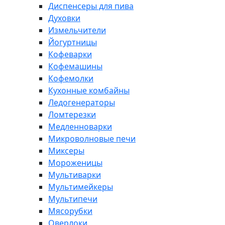
Диспенсеры для пива
Духовки
Измельчители
Йогуртницы
Кофеварки
Кофемашины
Кофемолки
Кухонные комбайны
Ледогенераторы
Ломтерезки
Медленноварки
Микроволновые печи
Миксеры
Мороженицы
Мультиварки
Мультимейкеры
Мультипечи
Мясорубки
Оверлоки