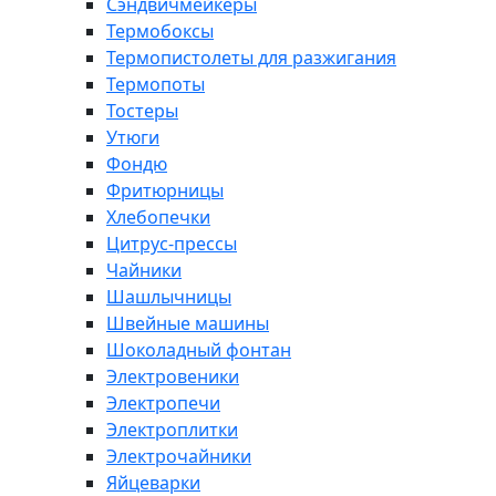
Сэндвичмейкеры
Термобоксы
Термопистолеты для разжигания
Термопоты
Тостеры
Утюги
Фондю
Фритюрницы
Хлебопечки
Цитрус-прессы
Чайники
Шашлычницы
Швейные машины
Шоколадный фонтан
Электровеники
Электропечи
Электроплитки
Электрочайники
Яйцеварки