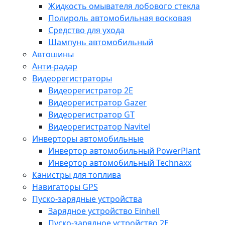
Жидкость омывателя лобового стекла
Полироль автомобильная восковая
Средство для ухода
Шампунь автомобильный
Автошины
Анти-радар
Видеорегистраторы
Видеорегистратор 2E
Видеорегистратор Gazer
Видеорегистратор GT
Видеорегистратор Navitel
Инверторы автомобильные
Инвертор автомобильный PowerPlant
Инвертор автомобильный Technaxx
Канистры для топлива
Навигаторы GPS
Пуско-зарядные устройства
Зарядное устройство Einhell
Пуско-зарядное устройство 2E