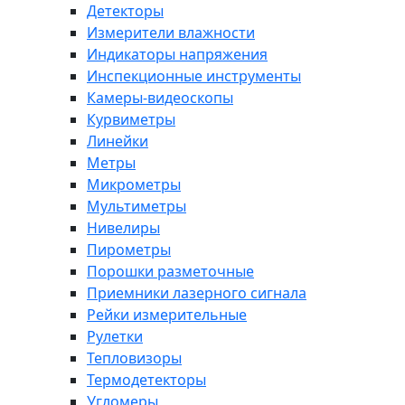
Детекторы
Измерители влажности
Индикаторы напряжения
Инспекционные инструменты
Камеры-видеоскопы
Курвиметры
Линейки
Метры
Микрометры
Мультиметры
Нивелиры
Пирометры
Порошки разметочные
Приемники лазерного сигнала
Рейки измерительные
Рулетки
Тепловизоры
Термодетекторы
Угломеры