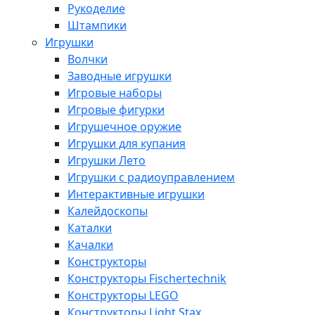
Рукоделие
Штампики
Игрушки
Волчки
Заводные игрушки
Игровые наборы
Игровые фигурки
Игрушечное оружие
Игрушки для купания
Игрушки Лето
Игрушки с радиоуправлением
Интерактивные игрушки
Калейдоскопы
Каталки
Качалки
Конструкторы
Конструкторы Fisсhertechnik
Конструкторы LEGO
Конструкторы Light Stax