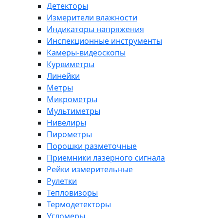
Детекторы
Измерители влажности
Индикаторы напряжения
Инспекционные инструменты
Камеры-видеоскопы
Курвиметры
Линейки
Метры
Микрометры
Мультиметры
Нивелиры
Пирометры
Порошки разметочные
Приемники лазерного сигнала
Рейки измерительные
Рулетки
Тепловизоры
Термодетекторы
Угломеры