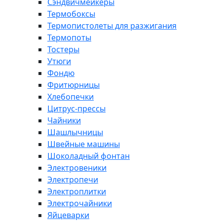
Сэндвичмейкеры
Термобоксы
Термопистолеты для разжигания
Термопоты
Тостеры
Утюги
Фондю
Фритюрницы
Хлебопечки
Цитрус-прессы
Чайники
Шашлычницы
Швейные машины
Шоколадный фонтан
Электровеники
Электропечи
Электроплитки
Электрочайники
Яйцеварки