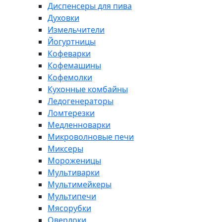
Диспенсеры для пива
Духовки
Измельчители
Йогуртницы
Кофеварки
Кофемашины
Кофемолки
Кухонные комбайны
Ледогенераторы
Ломтерезки
Медленноварки
Микроволновые печи
Миксеры
Мороженицы
Мультиварки
Мультимейкеры
Мультипечи
Мясорубки
Оверлоки