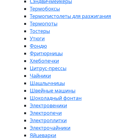
Сэндвичмейкеры
Термобоксы
Термопистолеты для разжигания
Термопоты
Тостеры
Утюги
Фондю
Фритюрницы
Хлебопечки
Цитрус-прессы
Чайники
Шашлычницы
Швейные машины
Шоколадный фонтан
Электровеники
Электропечи
Электроплитки
Электрочайники
Яйцеварки