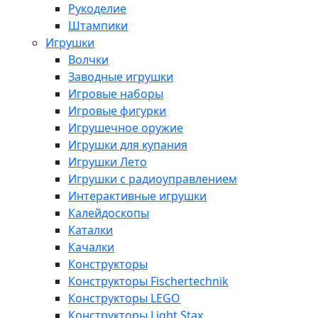
Рукоделие
Штампики
Игрушки
Волчки
Заводные игрушки
Игровые наборы
Игровые фигурки
Игрушечное оружие
Игрушки для купания
Игрушки Лето
Игрушки с радиоуправлением
Интерактивные игрушки
Калейдоскопы
Каталки
Качалки
Конструкторы
Конструкторы Fisсhertechnik
Конструкторы LEGO
Конструкторы Light Stax