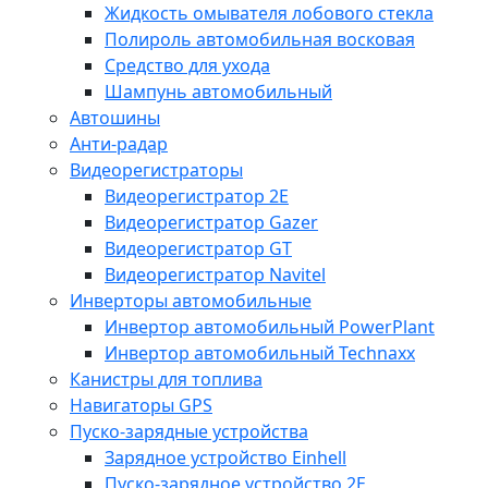
Жидкость омывателя лобового стекла
Полироль автомобильная восковая
Средство для ухода
Шампунь автомобильный
Автошины
Анти-радар
Видеорегистраторы
Видеорегистратор 2E
Видеорегистратор Gazer
Видеорегистратор GT
Видеорегистратор Navitel
Инверторы автомобильные
Инвертор автомобильный PowerPlant
Инвертор автомобильный Technaxx
Канистры для топлива
Навигаторы GPS
Пуско-зарядные устройства
Зарядное устройство Einhell
Пуско-зарядное устройство 2E