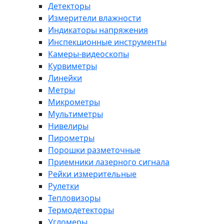
Детекторы
Измерители влажности
Индикаторы напряжения
Инспекционные инструменты
Камеры-видеоскопы
Курвиметры
Линейки
Метры
Микрометры
Мультиметры
Нивелиры
Пирометры
Порошки разметочные
Приемники лазерного сигнала
Рейки измерительные
Рулетки
Тепловизоры
Термодетекторы
Угломеры