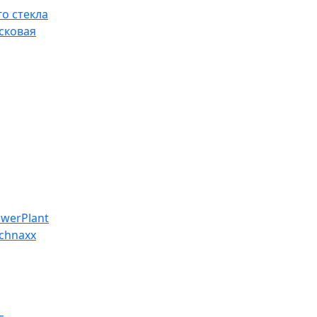
о стекла
сковая
werPlant
chnaxx