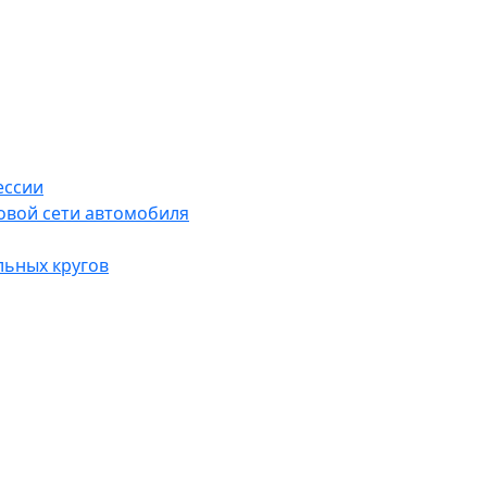
ессии
овой сети автомобиля
льных кругов