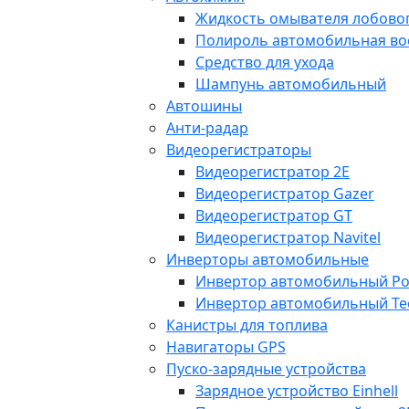
Жидкость омывателя лобовог
Полироль автомобильная во
Средство для ухода
Шампунь автомобильный
Автошины
Анти-радар
Видеорегистраторы
Видеорегистратор 2E
Видеорегистратор Gazer
Видеорегистратор GT
Видеорегистратор Navitel
Инверторы автомобильные
Инвертор автомобильный Po
Инвертор автомобильный Te
Канистры для топлива
Навигаторы GPS
Пуско-зарядные устройства
Зарядное устройство Einhell