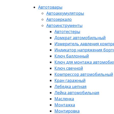
Автотовары
Автоаккумуляторы
Автозеркало
Автоинструменты
Автотестеры
Домкрат автомобильный
Измеритель давления компр
Индикатор напряжения борт
Ключ баллонный
Ключ для монтажа автомоби
Ключ свечной
Компрессор автомобильный
Кран гаражный
Лебедка цепная
Лейка автомобильная
Масленка
Монтажка
Монтировка