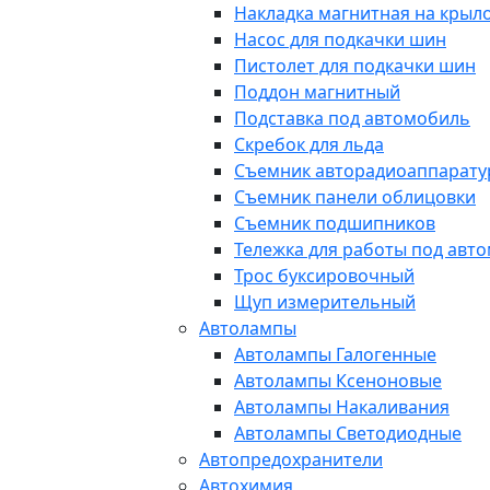
Накладка магнитная на крыл
Насос для подкачки шин
Пистолет для подкачки шин
Поддон магнитный
Подставка под автомобиль
Скребок для льда
Съемник авторадиоаппарат
Съемник панели облицовки
Съемник подшипников
Тележка для работы под авт
Трос буксировочный
Щуп измерительный
Автолампы
Автолампы Галогенные
Автолампы Ксеноновые
Автолампы Накаливания
Автолампы Светодиодные
Автопредохранители
Автохимия