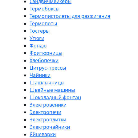
Сэндвичмейкеры
Термобоксы
Термопистолеты для разжигания
Термопоты
Тостеры
Утюги
Фондю
Фритюрницы
Хлебопечки
Цитрус-прессы
Чайники
Шашлычницы
Швейные машины
Шоколадный фонтан
Электровеники
Электропечи
Электроплитки
Электрочайники
Яйцеварки