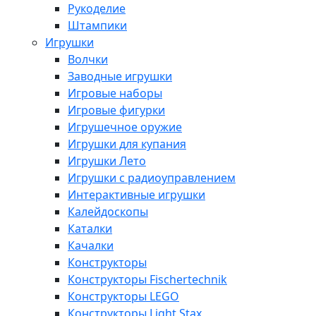
Рукоделие
Штампики
Игрушки
Волчки
Заводные игрушки
Игровые наборы
Игровые фигурки
Игрушечное оружие
Игрушки для купания
Игрушки Лето
Игрушки с радиоуправлением
Интерактивные игрушки
Калейдоскопы
Каталки
Качалки
Конструкторы
Конструкторы Fisсhertechnik
Конструкторы LEGO
Конструкторы Light Stax