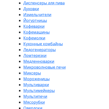
Диспенсеры для пива
Духовки
Измельчители
Йогуртницы
Кофеварки
Кофемашины
Кофемолки
Кухонные комбайны
Ледогенераторы
Ломтерезки
Медленноварки
Микроволновые печи
Миксеры
Мороженицы
Мультиварки
Мультимейкеры
Мультипечи
Мясорубки
Оверлоки