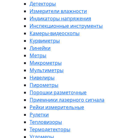
Детекторы
Измерители влажности
Индикаторы напряжения
Инспекционные инструменты
Камеры-видеоскопы
Курвиметры
Линейки
Метры
Микрометры
Мультиметры
Нивелиры
Пирометры
Порошки разметочные
Приемники лазерного сигнала
Рейки измерительные
Рулетки
Тепловизоры
Термодетекторы
Угломеры