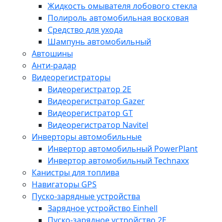
Жидкость омывателя лобового стекла
Полироль автомобильная восковая
Средство для ухода
Шампунь автомобильный
Автошины
Анти-радар
Видеорегистраторы
Видеорегистратор 2E
Видеорегистратор Gazer
Видеорегистратор GT
Видеорегистратор Navitel
Инверторы автомобильные
Инвертор автомобильный PowerPlant
Инвертор автомобильный Technaxx
Канистры для топлива
Навигаторы GPS
Пуско-зарядные устройства
Зарядное устройство Einhell
Пуско-зарядное устройство 2E