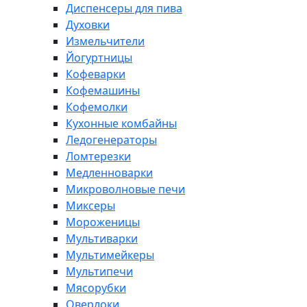
Диспенсеры для пива
Духовки
Измельчители
Йогуртницы
Кофеварки
Кофемашины
Кофемолки
Кухонные комбайны
Ледогенераторы
Ломтерезки
Медленноварки
Микроволновые печи
Миксеры
Мороженицы
Мультиварки
Мультимейкеры
Мультипечи
Мясорубки
Оверлоки