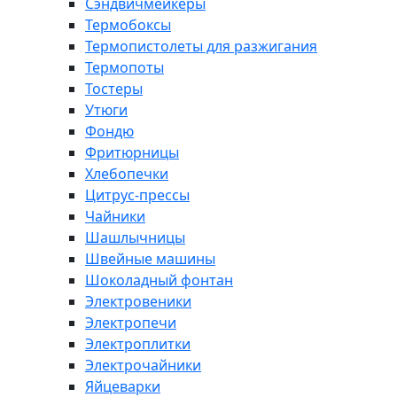
Сэндвичмейкеры
Термобоксы
Термопистолеты для разжигания
Термопоты
Тостеры
Утюги
Фондю
Фритюрницы
Хлебопечки
Цитрус-прессы
Чайники
Шашлычницы
Швейные машины
Шоколадный фонтан
Электровеники
Электропечи
Электроплитки
Электрочайники
Яйцеварки