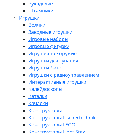
Рукоделие
Штампики
Игрушки
Волчки
Заводные игрушки
Игровые наборы
Игровые фигурки
Игрушечное оружие
Игрушки для купания
Игрушки Лето
Игрушки с радиоуправлением
Интерактивные игрушки
Калейдоскопы
Каталки
Качалки
Конструкторы
Конструкторы Fisсhertechnik
Конструкторы LEGO
Конструкторы Light Stax