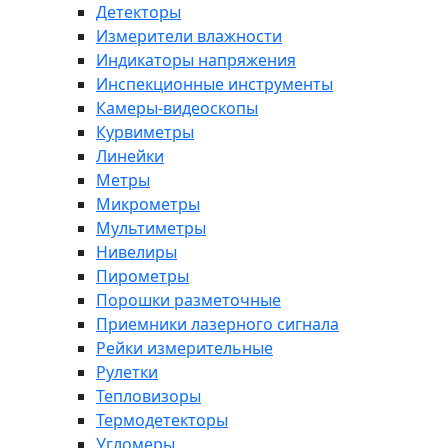
Детекторы
Измерители влажности
Индикаторы напряжения
Инспекционные инструменты
Камеры-видеоскопы
Курвиметры
Линейки
Метры
Микрометры
Мультиметры
Нивелиры
Пирометры
Порошки разметочные
Приемники лазерного сигнала
Рейки измерительные
Рулетки
Тепловизоры
Термодетекторы
Угломеры