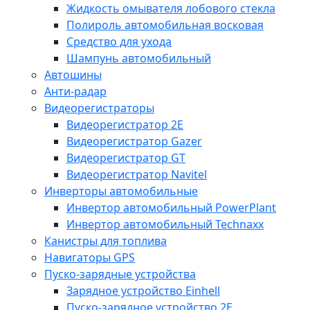
Жидкость омывателя лобового стекла
Полироль автомобильная восковая
Средство для ухода
Шампунь автомобильный
Автошины
Анти-радар
Видеорегистраторы
Видеорегистратор 2E
Видеорегистратор Gazer
Видеорегистратор GT
Видеорегистратор Navitel
Инверторы автомобильные
Инвертор автомобильный PowerPlant
Инвертор автомобильный Technaxx
Канистры для топлива
Навигаторы GPS
Пуско-зарядные устройства
Зарядное устройство Einhell
Пуско-зарядное устройство 2E