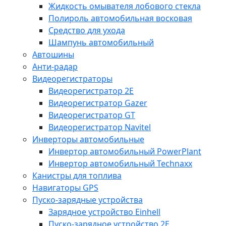
Жидкость омывателя лобового стекла
Полироль автомобильная восковая
Средство для ухода
Шампунь автомобильный
Автошины
Анти-радар
Видеорегистраторы
Видеорегистратор 2E
Видеорегистратор Gazer
Видеорегистратор GT
Видеорегистратор Navitel
Инверторы автомобильные
Инвертор автомобильный PowerPlant
Инвертор автомобильный Technaxx
Канистры для топлива
Навигаторы GPS
Пуско-зарядные устройства
Зарядное устройство Einhell
Пуско-зарядное устройство 2E