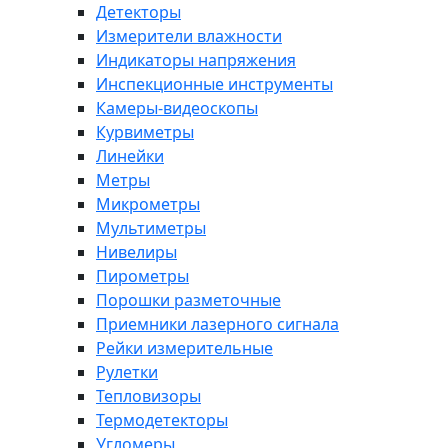
Детекторы
Измерители влажности
Индикаторы напряжения
Инспекционные инструменты
Камеры-видеоскопы
Курвиметры
Линейки
Метры
Микрометры
Мультиметры
Нивелиры
Пирометры
Порошки разметочные
Приемники лазерного сигнала
Рейки измерительные
Рулетки
Тепловизоры
Термодетекторы
Угломеры