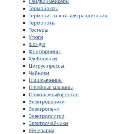
Сэндвичмейкеры
Термобоксы
Термопистолеты для разжигания
Термопоты
Тостеры
Утюги
Фондю
Фритюрницы
Хлебопечки
Цитрус-прессы
Чайники
Шашлычницы
Швейные машины
Шоколадный фонтан
Электровеники
Электропечи
Электроплитки
Электрочайники
Яйцеварки