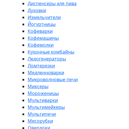
Диспенсеры для пива
Духовки
Измельчители
Йогуртницы
Кофеварки
Кофемашины
Кофемолки
Кухонные комбайны
Ледогенераторы
Ломтерезки
Медленноварки
Микроволновые печи
Миксеры
Мороженицы
Мультиварки
Мультимейкеры
Мультипечи
Мясорубки
Оверлоки