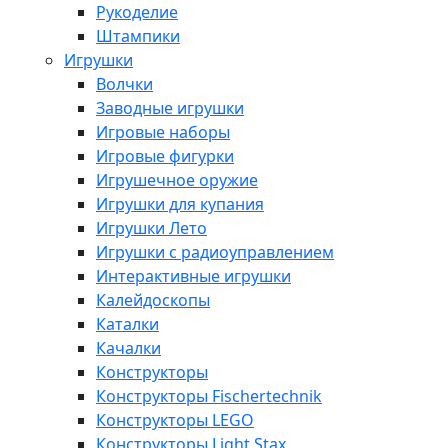
Рукоделие
Штампики
Игрушки
Волчки
Заводные игрушки
Игровые наборы
Игровые фигурки
Игрушечное оружие
Игрушки для купания
Игрушки Лето
Игрушки с радиоуправлением
Интерактивные игрушки
Калейдоскопы
Каталки
Качалки
Конструкторы
Конструкторы Fisсhertechnik
Конструкторы LEGO
Конструкторы Light Stax