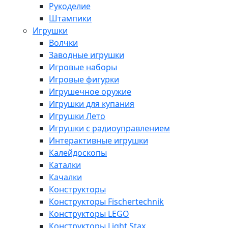
Рукоделие
Штампики
Игрушки
Волчки
Заводные игрушки
Игровые наборы
Игровые фигурки
Игрушечное оружие
Игрушки для купания
Игрушки Лето
Игрушки с радиоуправлением
Интерактивные игрушки
Калейдоскопы
Каталки
Качалки
Конструкторы
Конструкторы Fisсhertechnik
Конструкторы LEGO
Конструкторы Light Stax