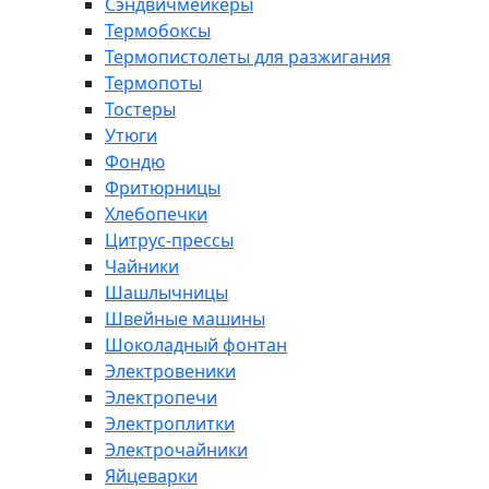
Сэндвичмейкеры
Термобоксы
Термопистолеты для разжигания
Термопоты
Тостеры
Утюги
Фондю
Фритюрницы
Хлебопечки
Цитрус-прессы
Чайники
Шашлычницы
Швейные машины
Шоколадный фонтан
Электровеники
Электропечи
Электроплитки
Электрочайники
Яйцеварки