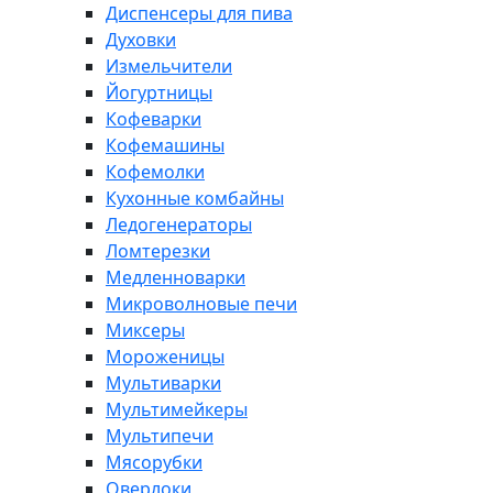
Диспенсеры для пива
Духовки
Измельчители
Йогуртницы
Кофеварки
Кофемашины
Кофемолки
Кухонные комбайны
Ледогенераторы
Ломтерезки
Медленноварки
Микроволновые печи
Миксеры
Мороженицы
Мультиварки
Мультимейкеры
Мультипечи
Мясорубки
Оверлоки