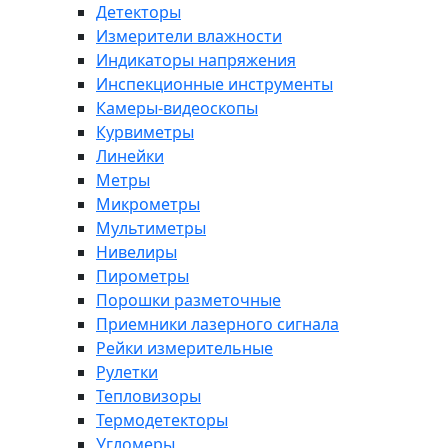
Детекторы
Измерители влажности
Индикаторы напряжения
Инспекционные инструменты
Камеры-видеоскопы
Курвиметры
Линейки
Метры
Микрометры
Мультиметры
Нивелиры
Пирометры
Порошки разметочные
Приемники лазерного сигнала
Рейки измерительные
Рулетки
Тепловизоры
Термодетекторы
Угломеры