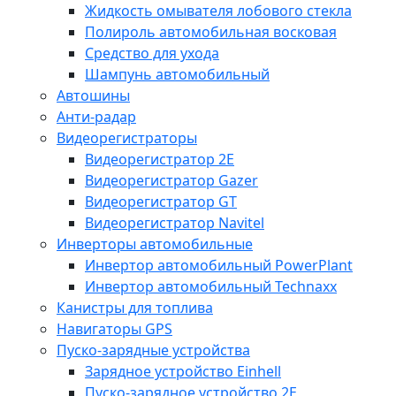
Жидкость омывателя лобового стекла
Полироль автомобильная восковая
Средство для ухода
Шампунь автомобильный
Автошины
Анти-радар
Видеорегистраторы
Видеорегистратор 2E
Видеорегистратор Gazer
Видеорегистратор GT
Видеорегистратор Navitel
Инверторы автомобильные
Инвертор автомобильный PowerPlant
Инвертор автомобильный Technaxx
Канистры для топлива
Навигаторы GPS
Пуско-зарядные устройства
Зарядное устройство Einhell
Пуско-зарядное устройство 2E