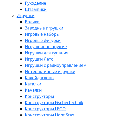
Рукоделие
Штампики
Игрушки
Волчки
Заводные игрушки
Игровые наборы
Игровые фигурки
Игрушечное оружие
Игрушки для купания
Игрушки Лето
Игрушки с радиоуправлением
Интерактивные игрушки
Калейдоскопы
Каталки
Качалки
Конструкторы
Конструкторы Fisсhertechnik
Конструкторы LEGO
Конструкторы Light Stax