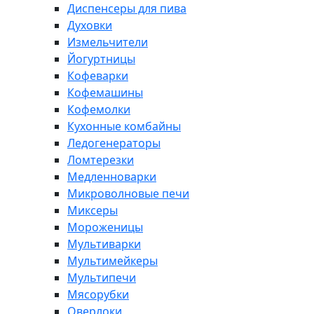
Диспенсеры для пива
Духовки
Измельчители
Йогуртницы
Кофеварки
Кофемашины
Кофемолки
Кухонные комбайны
Ледогенераторы
Ломтерезки
Медленноварки
Микроволновые печи
Миксеры
Мороженицы
Мультиварки
Мультимейкеры
Мультипечи
Мясорубки
Оверлоки