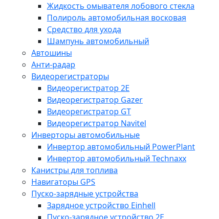
Жидкость омывателя лобового стекла
Полироль автомобильная восковая
Средство для ухода
Шампунь автомобильный
Автошины
Анти-радар
Видеорегистраторы
Видеорегистратор 2E
Видеорегистратор Gazer
Видеорегистратор GT
Видеорегистратор Navitel
Инверторы автомобильные
Инвертор автомобильный PowerPlant
Инвертор автомобильный Technaxx
Канистры для топлива
Навигаторы GPS
Пуско-зарядные устройства
Зарядное устройство Einhell
Пуско-зарядное устройство 2E