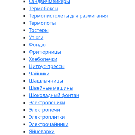
Сэндвичмейкеры
Термобоксы
Термопистолеты для разжигания
Термопоты
Тостеры
Утюги
Фондю
Фритюрницы
Хлебопечки
Цитрус-прессы
Чайники
Шашлычницы
Швейные машины
Шоколадный фонтан
Электровеники
Электропечи
Электроплитки
Электрочайники
Яйцеварки