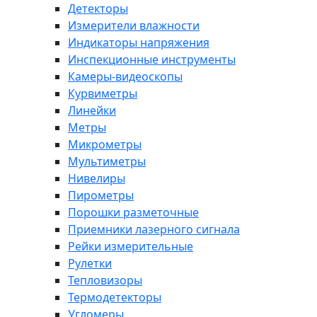
Детекторы
Измерители влажности
Индикаторы напряжения
Инспекционные инструменты
Камеры-видеоскопы
Курвиметры
Линейки
Метры
Микрометры
Мультиметры
Нивелиры
Пирометры
Порошки разметочные
Приемники лазерного сигнала
Рейки измерительные
Рулетки
Тепловизоры
Термодетекторы
Угломеры