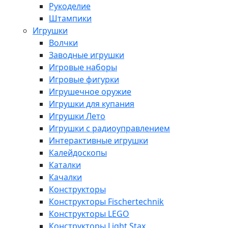
Рукоделие
Штампики
Игрушки
Волчки
Заводные игрушки
Игровые наборы
Игровые фигурки
Игрушечное оружие
Игрушки для купания
Игрушки Лето
Игрушки с радиоуправлением
Интерактивные игрушки
Калейдоскопы
Каталки
Качалки
Конструкторы
Конструкторы Fisсhertechnik
Конструкторы LEGO
Конструкторы Light Stax