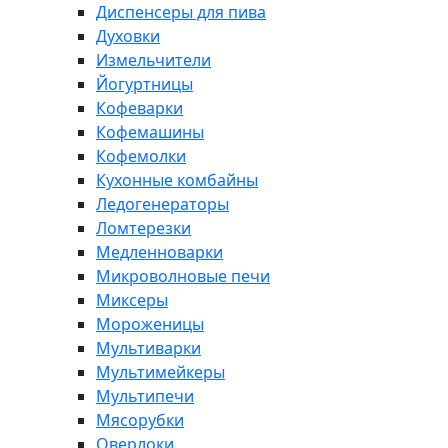
Диспенсеры для пива
Духовки
Измельчители
Йогуртницы
Кофеварки
Кофемашины
Кофемолки
Кухонные комбайны
Ледогенераторы
Ломтерезки
Медленноварки
Микроволновые печи
Миксеры
Мороженицы
Мультиварки
Мультимейкеры
Мультипечи
Мясорубки
Оверлоки