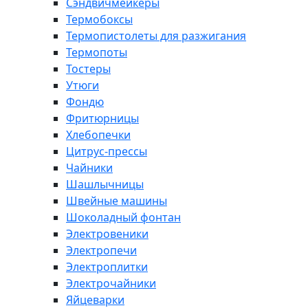
Сэндвичмейкеры
Термобоксы
Термопистолеты для разжигания
Термопоты
Тостеры
Утюги
Фондю
Фритюрницы
Хлебопечки
Цитрус-прессы
Чайники
Шашлычницы
Швейные машины
Шоколадный фонтан
Электровеники
Электропечи
Электроплитки
Электрочайники
Яйцеварки