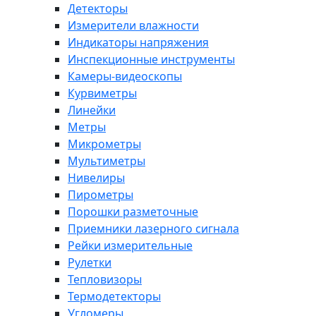
Детекторы
Измерители влажности
Индикаторы напряжения
Инспекционные инструменты
Камеры-видеоскопы
Курвиметры
Линейки
Метры
Микрометры
Мультиметры
Нивелиры
Пирометры
Порошки разметочные
Приемники лазерного сигнала
Рейки измерительные
Рулетки
Тепловизоры
Термодетекторы
Угломеры