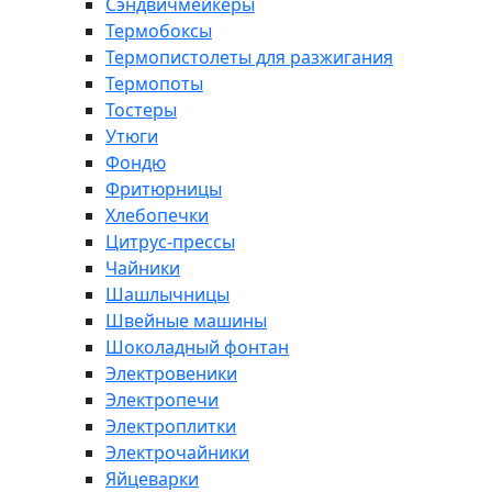
Сэндвичмейкеры
Термобоксы
Термопистолеты для разжигания
Термопоты
Тостеры
Утюги
Фондю
Фритюрницы
Хлебопечки
Цитрус-прессы
Чайники
Шашлычницы
Швейные машины
Шоколадный фонтан
Электровеники
Электропечи
Электроплитки
Электрочайники
Яйцеварки