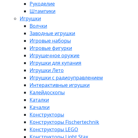
Рукоделие
Штампики
Игрушки
Волчки
Заводные игрушки
Игровые наборы
Игровые фигурки
Игрушечное оружие
Игрушки для купания
Игрушки Лето
Игрушки с радиоуправлением
Интерактивные игрушки
Калейдоскопы
Каталки
Качалки
Конструкторы
Конструкторы Fisсhertechnik
Конструкторы LEGO
Конструкторы Light Stax