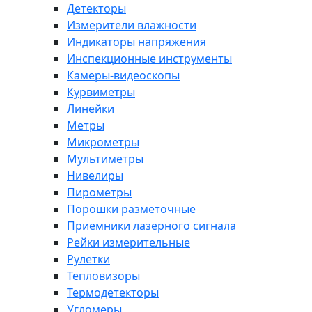
Детекторы
Измерители влажности
Индикаторы напряжения
Инспекционные инструменты
Камеры-видеоскопы
Курвиметры
Линейки
Метры
Микрометры
Мультиметры
Нивелиры
Пирометры
Порошки разметочные
Приемники лазерного сигнала
Рейки измерительные
Рулетки
Тепловизоры
Термодетекторы
Угломеры