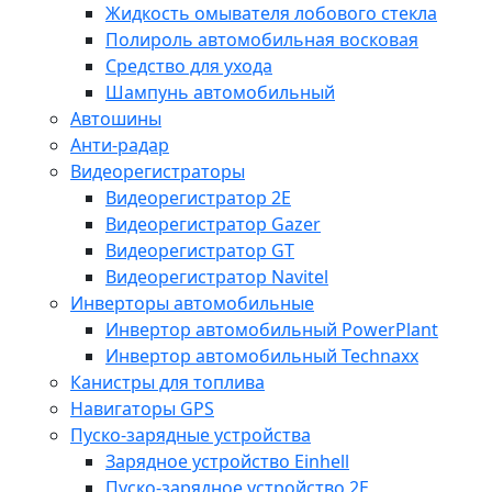
Жидкость омывателя лобового стекла
Полироль автомобильная восковая
Средство для ухода
Шампунь автомобильный
Автошины
Анти-радар
Видеорегистраторы
Видеорегистратор 2E
Видеорегистратор Gazer
Видеорегистратор GT
Видеорегистратор Navitel
Инверторы автомобильные
Инвертор автомобильный PowerPlant
Инвертор автомобильный Technaxx
Канистры для топлива
Навигаторы GPS
Пуско-зарядные устройства
Зарядное устройство Einhell
Пуско-зарядное устройство 2E