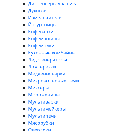
Диспенсеры для пива
Духовки
Измельчители
Йогуртницы
Кофеварки
Кофемашины
Кофемолки
Кухонные комбайны
Ледогенераторы
Ломтерезки
Медленноварки
Микроволновые печи
Миксеры
Мороженицы
Мультиварки
Мультимейкеры
Мультипечи
Мясорубки
Оверлоки