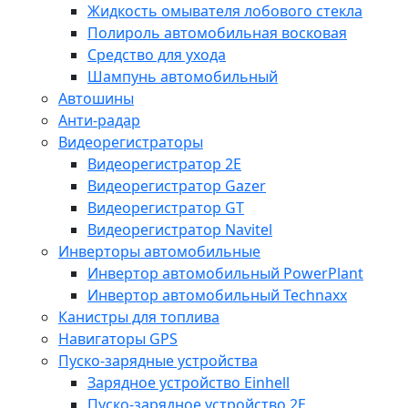
Жидкость омывателя лобового стекла
Полироль автомобильная восковая
Средство для ухода
Шампунь автомобильный
Автошины
Анти-радар
Видеорегистраторы
Видеорегистратор 2E
Видеорегистратор Gazer
Видеорегистратор GT
Видеорегистратор Navitel
Инверторы автомобильные
Инвертор автомобильный PowerPlant
Инвертор автомобильный Technaxx
Канистры для топлива
Навигаторы GPS
Пуско-зарядные устройства
Зарядное устройство Einhell
Пуско-зарядное устройство 2E