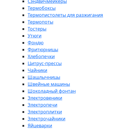
Сэндвичмейкеры
Термобоксы
Термопистолеты для разжигания
Термопоты
Тостеры
Утюги
Фондю
Фритюрницы
Хлебопечки
Цитрус-прессы
Чайники
Шашлычницы
Швейные машины
Шоколадный фонтан
Электровеники
Электропечи
Электроплитки
Электрочайники
Яйцеварки