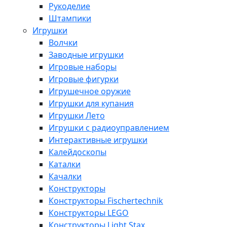
Рукоделие
Штампики
Игрушки
Волчки
Заводные игрушки
Игровые наборы
Игровые фигурки
Игрушечное оружие
Игрушки для купания
Игрушки Лето
Игрушки с радиоуправлением
Интерактивные игрушки
Калейдоскопы
Каталки
Качалки
Конструкторы
Конструкторы Fisсhertechnik
Конструкторы LEGO
Конструкторы Light Stax