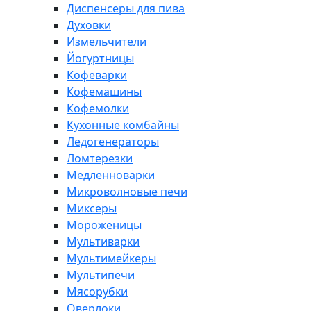
Диспенсеры для пива
Духовки
Измельчители
Йогуртницы
Кофеварки
Кофемашины
Кофемолки
Кухонные комбайны
Ледогенераторы
Ломтерезки
Медленноварки
Микроволновые печи
Миксеры
Мороженицы
Мультиварки
Мультимейкеры
Мультипечи
Мясорубки
Оверлоки