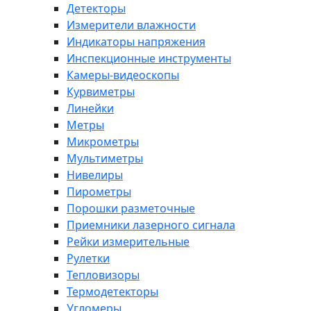
Детекторы
Измерители влажности
Индикаторы напряжения
Инспекционные инструменты
Камеры-видеоскопы
Курвиметры
Линейки
Метры
Микрометры
Мультиметры
Нивелиры
Пирометры
Порошки разметочные
Приемники лазерного сигнала
Рейки измерительные
Рулетки
Тепловизоры
Термодетекторы
Угломеры