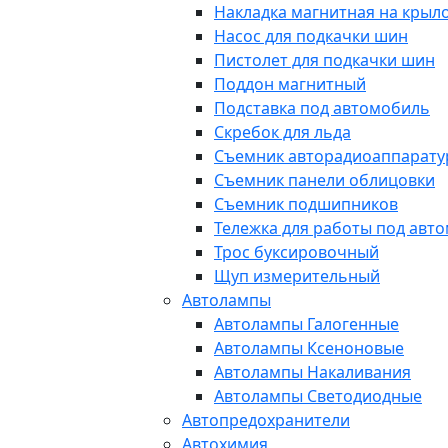
Накладка магнитная на крыл
Насос для подкачки шин
Пистолет для подкачки шин
Поддон магнитный
Подставка под автомобиль
Скребок для льда
Съемник авторадиоаппарат
Съемник панели облицовки
Съемник подшипников
Тележка для работы под авт
Трос буксировочный
Щуп измерительный
Автолампы
Автолампы Галогенные
Автолампы Ксеноновые
Автолампы Накаливания
Автолампы Светодиодные
Автопредохранители
Автохимия