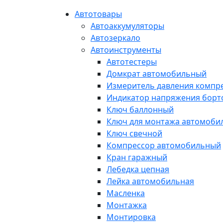
Автотовары
Автоаккумуляторы
Автозеркало
Автоинструменты
Автотестеры
Домкрат автомобильный
Измеритель давления компр
Индикатор напряжения борт
Ключ баллонный
Ключ для монтажа автомоби
Ключ свечной
Компрессор автомобильный
Кран гаражный
Лебедка цепная
Лейка автомобильная
Масленка
Монтажка
Монтировка