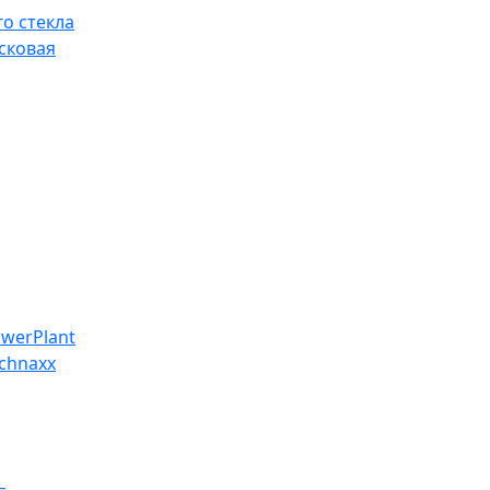
о стекла
сковая
werPlant
chnaxx