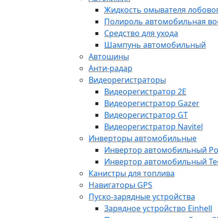
Жидкость омывателя лобовог
Полироль автомобильная во
Средство для ухода
Шампунь автомобильный
Автошины
Анти-радар
Видеорегистраторы
Видеорегистратор 2E
Видеорегистратор Gazer
Видеорегистратор GT
Видеорегистратор Navitel
Инверторы автомобильные
Инвертор автомобильный Po
Инвертор автомобильный Te
Канистры для топлива
Навигаторы GPS
Пуско-зарядные устройства
Зарядное устройство Einhell