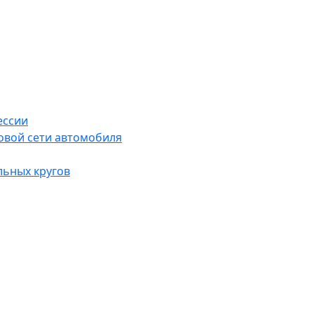
ессии
овой сети автомобиля
льных кругов