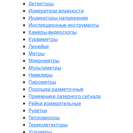
Детекторы
Измерители влажности
Индикаторы напряжения
Инспекционные инструменты
Камеры-видеоскопы
Курвиметры
Линейки
Метры
Микрометры
Мультиметры
Нивелиры
Пирометры
Порошки разметочные
Приемники лазерного сигнала
Рейки измерительные
Рулетки
Тепловизоры
Термодетекторы
Угломеры