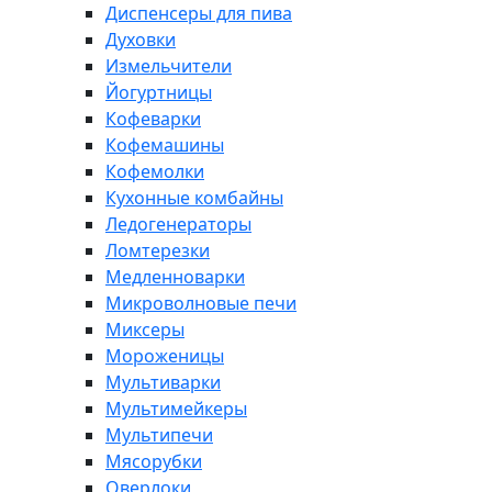
Диспенсеры для пива
Духовки
Измельчители
Йогуртницы
Кофеварки
Кофемашины
Кофемолки
Кухонные комбайны
Ледогенераторы
Ломтерезки
Медленноварки
Микроволновые печи
Миксеры
Мороженицы
Мультиварки
Мультимейкеры
Мультипечи
Мясорубки
Оверлоки