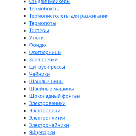
Сэндвичмейкеры
Термобоксы
Термопистолеты для разжигания
Термопоты
Тостеры
Утюги
Фондю
Фритюрницы
Хлебопечки
Цитрус-прессы
Чайники
Шашлычницы
Швейные машины
Шоколадный фонтан
Электровеники
Электропечи
Электроплитки
Электрочайники
Яйцеварки