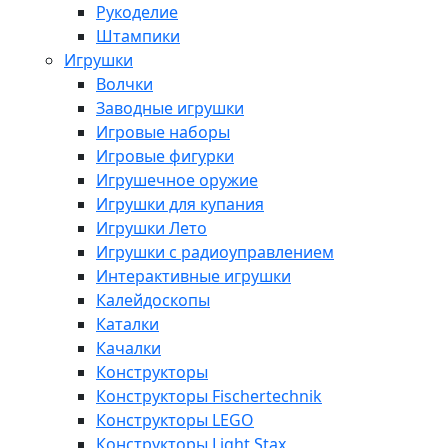
Рукоделие
Штампики
Игрушки
Волчки
Заводные игрушки
Игровые наборы
Игровые фигурки
Игрушечное оружие
Игрушки для купания
Игрушки Лето
Игрушки с радиоуправлением
Интерактивные игрушки
Калейдоскопы
Каталки
Качалки
Конструкторы
Конструкторы Fisсhertechnik
Конструкторы LEGO
Конструкторы Light Stax