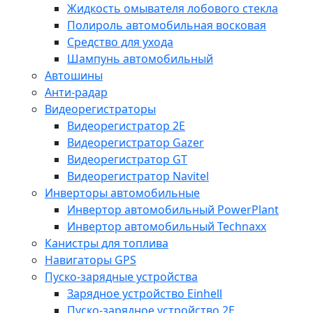
Жидкость омывателя лобового стекла
Полироль автомобильная восковая
Средство для ухода
Шампунь автомобильный
Автошины
Анти-радар
Видеорегистраторы
Видеорегистратор 2E
Видеорегистратор Gazer
Видеорегистратор GT
Видеорегистратор Navitel
Инверторы автомобильные
Инвертор автомобильный PowerPlant
Инвертор автомобильный Technaxx
Канистры для топлива
Навигаторы GPS
Пуско-зарядные устройства
Зарядное устройство Einhell
Пуско-зарядное устройство 2E