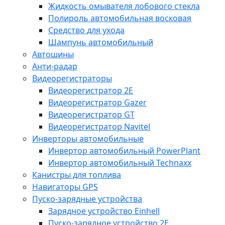
Жидкость омывателя лобового стекла
Полироль автомобильная восковая
Средство для ухода
Шампунь автомобильный
Автошины
Анти-радар
Видеорегистраторы
Видеорегистратор 2E
Видеорегистратор Gazer
Видеорегистратор GT
Видеорегистратор Navitel
Инверторы автомобильные
Инвертор автомобильный PowerPlant
Инвертор автомобильный Technaxx
Канистры для топлива
Навигаторы GPS
Пуско-зарядные устройства
Зарядное устройство Einhell
Пуско-зарядное устройство 2E