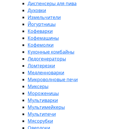
Диспенсеры для пива
Духовки
Измельчители
Йогуртницы
Кофеварки
Кофемашины
Кофемолки
Кухонные комбайны
Ледогенераторы
Ломтерезки
Медленноварки
Микроволновые печи
Миксеры
Мороженицы
Мультиварки
Мультимейкеры
Мультипечи
Мясорубки
Оверлоки