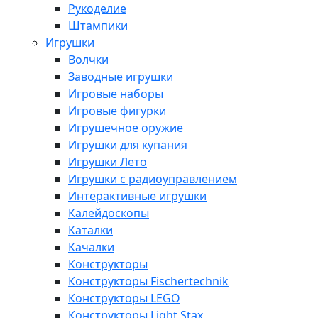
Рукоделие
Штампики
Игрушки
Волчки
Заводные игрушки
Игровые наборы
Игровые фигурки
Игрушечное оружие
Игрушки для купания
Игрушки Лето
Игрушки с радиоуправлением
Интерактивные игрушки
Калейдоскопы
Каталки
Качалки
Конструкторы
Конструкторы Fisсhertechnik
Конструкторы LEGO
Конструкторы Light Stax