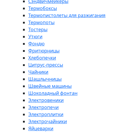
Сэндвичмейкеры
Термобоксы
Термопистолеты для разжигания
Термопоты
Тостеры
Утюги
Фондю
Фритюрницы
Хлебопечки
Цитрус-прессы
Чайники
Шашлычницы
Швейные машины
Шоколадный фонтан
Электровеники
Электропечи
Электроплитки
Электрочайники
Яйцеварки