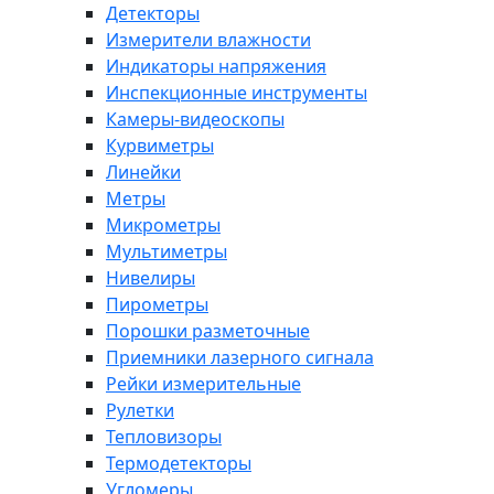
Детекторы
Измерители влажности
Индикаторы напряжения
Инспекционные инструменты
Камеры-видеоскопы
Курвиметры
Линейки
Метры
Микрометры
Мультиметры
Нивелиры
Пирометры
Порошки разметочные
Приемники лазерного сигнала
Рейки измерительные
Рулетки
Тепловизоры
Термодетекторы
Угломеры