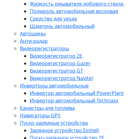
Жидкость омывателя лобового стекла
Полироль автомобильная восковая
Средство для ухода
Шампунь автомобильный
Автошины
Анти-радар
Видеорегистраторы
Видеорегистратор 2E
Видеорегистратор Gazer
Видеорегистратор GT
Видеорегистратор Navitel
Инверторы автомобильные
Инвертор автомобильный PowerPlant
Инвертор автомобильный Technaxx
Канистры для топлива
Навигаторы GPS
Пуско-зарядные устройства
Зарядное устройство Einhell
Пуско-зарядное устройство 2E