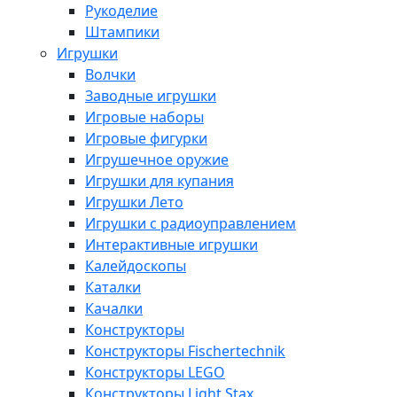
Рукоделие
Штампики
Игрушки
Волчки
Заводные игрушки
Игровые наборы
Игровые фигурки
Игрушечное оружие
Игрушки для купания
Игрушки Лето
Игрушки с радиоуправлением
Интерактивные игрушки
Калейдоскопы
Каталки
Качалки
Конструкторы
Конструкторы Fisсhertechnik
Конструкторы LEGO
Конструкторы Light Stax