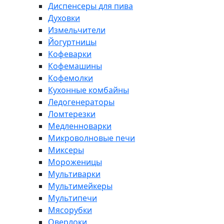
Диспенсеры для пива
Духовки
Измельчители
Йогуртницы
Кофеварки
Кофемашины
Кофемолки
Кухонные комбайны
Ледогенераторы
Ломтерезки
Медленноварки
Микроволновые печи
Миксеры
Мороженицы
Мультиварки
Мультимейкеры
Мультипечи
Мясорубки
Оверлоки