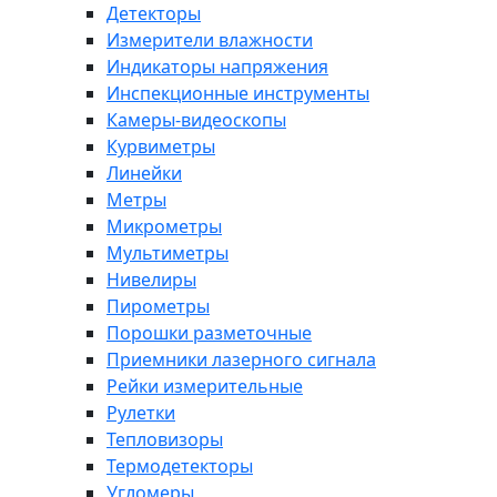
Детекторы
Измерители влажности
Индикаторы напряжения
Инспекционные инструменты
Камеры-видеоскопы
Курвиметры
Линейки
Метры
Микрометры
Мультиметры
Нивелиры
Пирометры
Порошки разметочные
Приемники лазерного сигнала
Рейки измерительные
Рулетки
Тепловизоры
Термодетекторы
Угломеры