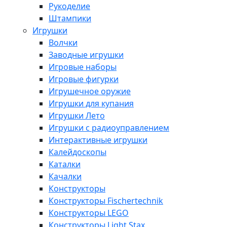
Рукоделие
Штампики
Игрушки
Волчки
Заводные игрушки
Игровые наборы
Игровые фигурки
Игрушечное оружие
Игрушки для купания
Игрушки Лето
Игрушки с радиоуправлением
Интерактивные игрушки
Калейдоскопы
Каталки
Качалки
Конструкторы
Конструкторы Fisсhertechnik
Конструкторы LEGO
Конструкторы Light Stax