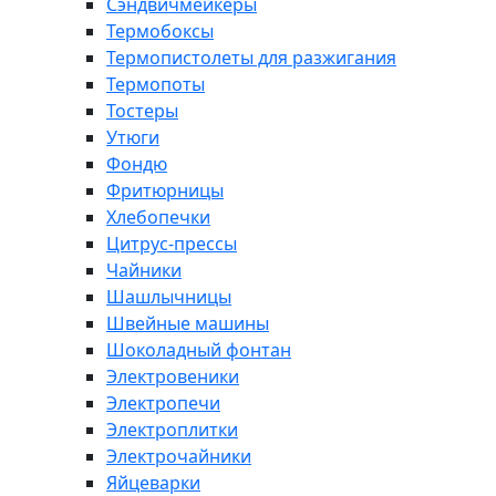
Сэндвичмейкеры
Термобоксы
Термопистолеты для разжигания
Термопоты
Тостеры
Утюги
Фондю
Фритюрницы
Хлебопечки
Цитрус-прессы
Чайники
Шашлычницы
Швейные машины
Шоколадный фонтан
Электровеники
Электропечи
Электроплитки
Электрочайники
Яйцеварки