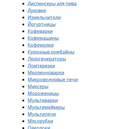
Диспенсеры для пива
Духовки
Измельчители
Йогуртницы
Кофеварки
Кофемашины
Кофемолки
Кухонные комбайны
Ледогенераторы
Ломтерезки
Медленноварки
Микроволновые печи
Миксеры
Мороженицы
Мультиварки
Мультимейкеры
Мультипечи
Мясорубки
Оверлоки