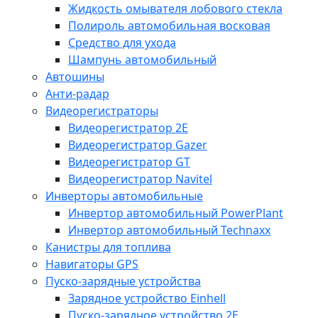
Жидкость омывателя лобового стекла
Полироль автомобильная восковая
Средство для ухода
Шампунь автомобильный
Автошины
Анти-радар
Видеорегистраторы
Видеорегистратор 2E
Видеорегистратор Gazer
Видеорегистратор GT
Видеорегистратор Navitel
Инверторы автомобильные
Инвертор автомобильный PowerPlant
Инвертор автомобильный Technaxx
Канистры для топлива
Навигаторы GPS
Пуско-зарядные устройства
Зарядное устройство Einhell
Пуско-зарядное устройство 2E