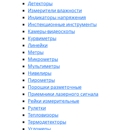
Детекторы
Измерители влажности
Индикаторы напряжения
Инспекционные инструменты
Камеры-видеоскопы
Курвиметры
Линейки
Метры
Микрометры
Мультиметры
Нивелиры
Пирометры
Порошки разметочные
Приемники лазерного сигнала
Рейки измерительные
Рулетки
Тепловизоры
Термодетекторы
Угломеры