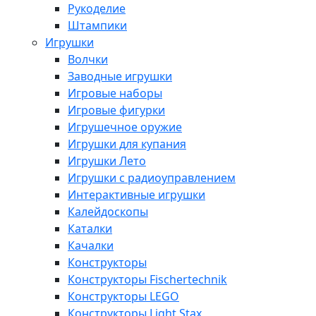
Рукоделие
Штампики
Игрушки
Волчки
Заводные игрушки
Игровые наборы
Игровые фигурки
Игрушечное оружие
Игрушки для купания
Игрушки Лето
Игрушки с радиоуправлением
Интерактивные игрушки
Калейдоскопы
Каталки
Качалки
Конструкторы
Конструкторы Fisсhertechnik
Конструкторы LEGO
Конструкторы Light Stax