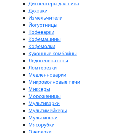
Диспенсеры для пива
Духовки
Измельчители
Йогуртницы
Кофеварки
Кофемашины
Кофемолки
Кухонные комбайны
Ледогенераторы
Ломтерезки
Медленноварки
Микроволновые печи
Миксеры
Мороженицы
Мультиварки
Мультимейкеры
Мультипечи
Мясорубки
Оверлоки