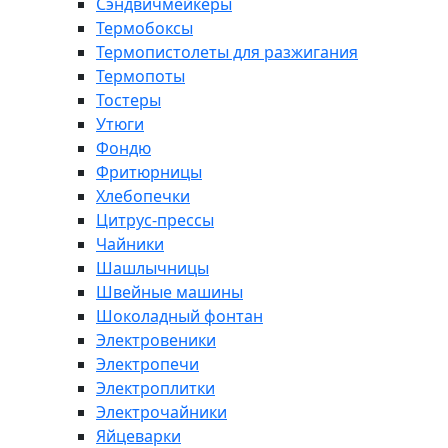
Сэндвичмейкеры
Термобоксы
Термопистолеты для разжигания
Термопоты
Тостеры
Утюги
Фондю
Фритюрницы
Хлебопечки
Цитрус-прессы
Чайники
Шашлычницы
Швейные машины
Шоколадный фонтан
Электровеники
Электропечи
Электроплитки
Электрочайники
Яйцеварки