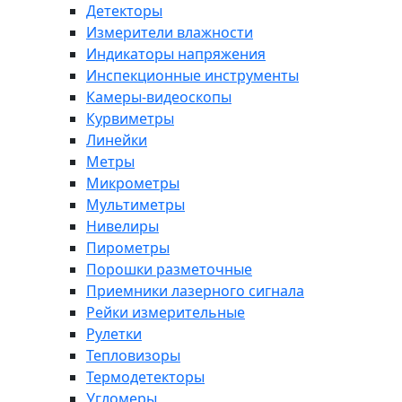
Детекторы
Измерители влажности
Индикаторы напряжения
Инспекционные инструменты
Камеры-видеоскопы
Курвиметры
Линейки
Метры
Микрометры
Мультиметры
Нивелиры
Пирометры
Порошки разметочные
Приемники лазерного сигнала
Рейки измерительные
Рулетки
Тепловизоры
Термодетекторы
Угломеры