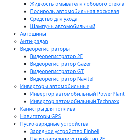
Жидкость омывателя лобового стекла
Полироль автомобильная восковая
Средство для ухода
Шампунь автомобильный
Автошины
Анти-радар
Видеорегистраторы
Видеорегистратор 2E
Видеорегистратор Gazer
Видеорегистратор GT
Видеорегистратор Navitel
Инверторы автомобильные
Инвертор автомобильный PowerPlant
Инвертор автомобильный Technaxx
Канистры для топлива
Навигаторы GPS
Пуско-зарядные устройства
Зарядное устройство Einhell
Пуско-зарядное устройство 2E