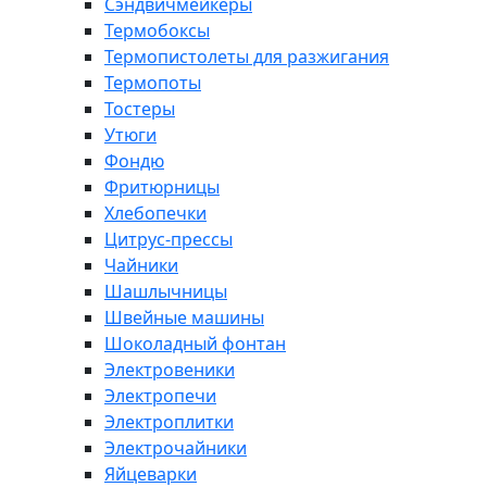
Сэндвичмейкеры
Термобоксы
Термопистолеты для разжигания
Термопоты
Тостеры
Утюги
Фондю
Фритюрницы
Хлебопечки
Цитрус-прессы
Чайники
Шашлычницы
Швейные машины
Шоколадный фонтан
Электровеники
Электропечи
Электроплитки
Электрочайники
Яйцеварки