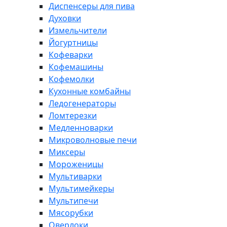
Диспенсеры для пива
Духовки
Измельчители
Йогуртницы
Кофеварки
Кофемашины
Кофемолки
Кухонные комбайны
Ледогенераторы
Ломтерезки
Медленноварки
Микроволновые печи
Миксеры
Мороженицы
Мультиварки
Мультимейкеры
Мультипечи
Мясорубки
Оверлоки