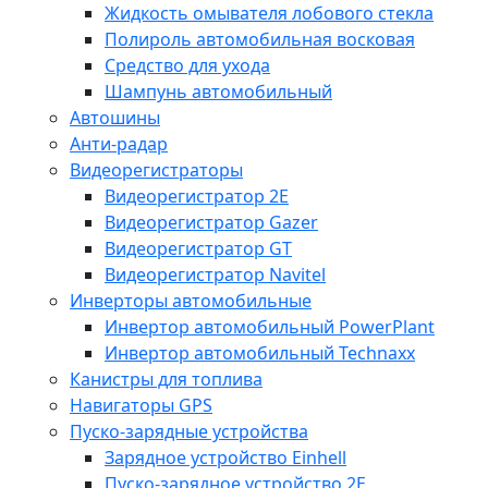
Жидкость омывателя лобового стекла
Полироль автомобильная восковая
Средство для ухода
Шампунь автомобильный
Автошины
Анти-радар
Видеорегистраторы
Видеорегистратор 2E
Видеорегистратор Gazer
Видеорегистратор GT
Видеорегистратор Navitel
Инверторы автомобильные
Инвертор автомобильный PowerPlant
Инвертор автомобильный Technaxx
Канистры для топлива
Навигаторы GPS
Пуско-зарядные устройства
Зарядное устройство Einhell
Пуско-зарядное устройство 2E