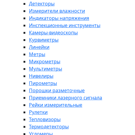
Детекторы
Измерители влажности
Индикаторы напряжения
Инспекционные инструменты
Камеры-видеоскопы
Курвиметры
Линейки
Метры
Микрометры
Мультиметры
Нивелиры
Пирометры
Порошки разметочные
Приемники лазерного сигнала
Рейки измерительные
Рулетки
Тепловизоры
Термодетекторы
Угломеры