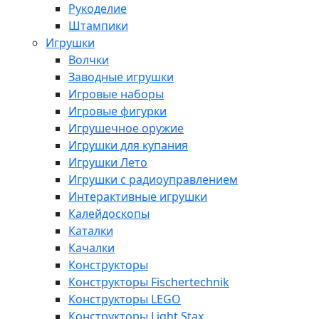
Рукоделие
Штампики
Игрушки
Волчки
Заводные игрушки
Игровые наборы
Игровые фигурки
Игрушечное оружие
Игрушки для купания
Игрушки Лето
Игрушки с радиоуправлением
Интерактивные игрушки
Калейдоскопы
Каталки
Качалки
Конструкторы
Конструкторы Fisсhertechnik
Конструкторы LEGO
Конструкторы Light Stax