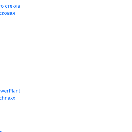
о стекла
сковая
werPlant
chnaxx