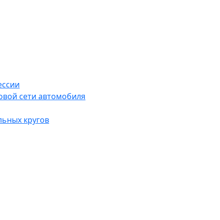
ессии
овой сети автомобиля
льных кругов