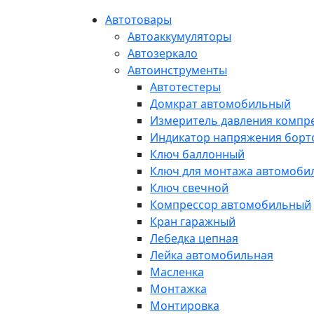
Автотовары
Автоаккумуляторы
Автозеркало
Автоинструменты
Автотестеры
Домкрат автомобильный
Измеритель давления компр
Индикатор напряжения борт
Ключ баллонный
Ключ для монтажа автомоби
Ключ свечной
Компрессор автомобильный
Кран гаражный
Лебедка цепная
Лейка автомобильная
Масленка
Монтажка
Монтировка