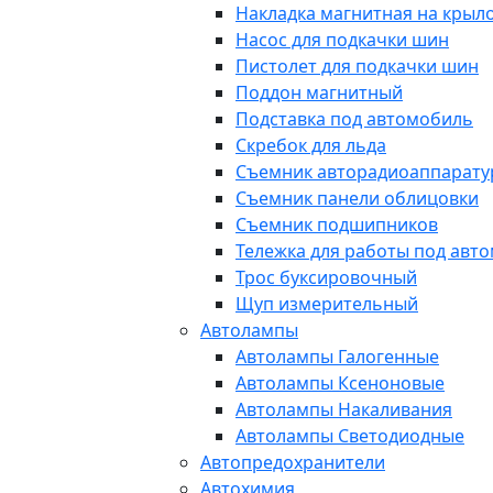
Накладка магнитная на крыл
Насос для подкачки шин
Пистолет для подкачки шин
Поддон магнитный
Подставка под автомобиль
Скребок для льда
Съемник авторадиоаппарат
Съемник панели облицовки
Съемник подшипников
Тележка для работы под авт
Трос буксировочный
Щуп измерительный
Автолампы
Автолампы Галогенные
Автолампы Ксеноновые
Автолампы Накаливания
Автолампы Светодиодные
Автопредохранители
Автохимия