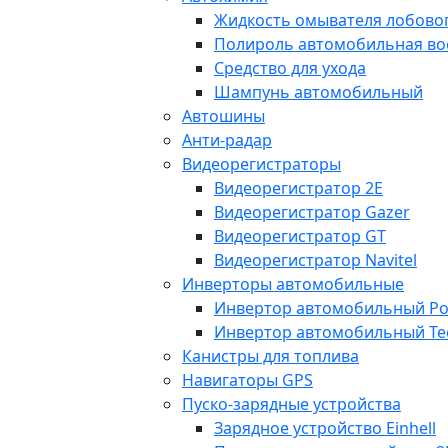
Жидкость омывателя лобовог
Полироль автомобильная во
Средство для ухода
Шампунь автомобильный
Автошины
Анти-радар
Видеорегистраторы
Видеорегистратор 2E
Видеорегистратор Gazer
Видеорегистратор GT
Видеорегистратор Navitel
Инверторы автомобильные
Инвертор автомобильный Po
Инвертор автомобильный Te
Канистры для топлива
Навигаторы GPS
Пуско-зарядные устройства
Зарядное устройство Einhell