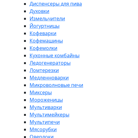
Диспенсеры для пива
Духовки
Измельчители
Йогуртницы
Кофеварки
Кофемашины
Кофемолки
Кухонные комбайны
Ледогенераторы
Ломтерезки
Медленноварки
Микроволновые печи
Миксеры
Мороженицы
Мультиварки
Мультимейкеры
Мультипечи
Мясорубки
Оверлоки