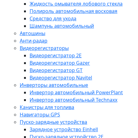
Жидкость омывателя лобового стекла
Полироль автомобильная восковая
Средство для ухода
Шампунь автомобильный
Автошины
Анти-радар
Видеорегистраторы
Видеорегистратор 2E
Видеорегистратор Gazer
Видеорегистратор GT
Видеорегистратор Navitel
Инверторы автомобильные
Инвертор автомобильный PowerPlant
Инвертор автомобильный Technaxx
Канистры для топлива
Навигаторы GPS
Пуско-зарядные устройства
Зарядное устройство Einhell
Пуско-зарядное устройство 2E