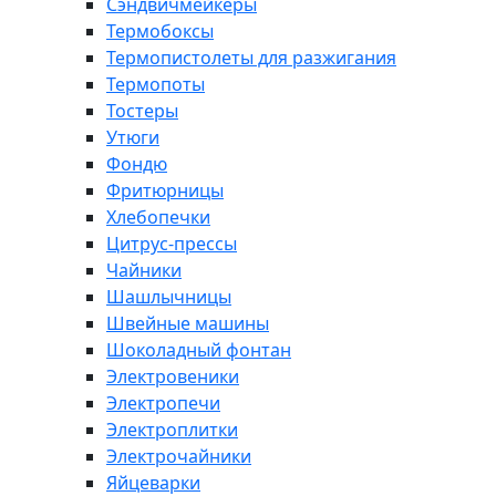
Сэндвичмейкеры
Термобоксы
Термопистолеты для разжигания
Термопоты
Тостеры
Утюги
Фондю
Фритюрницы
Хлебопечки
Цитрус-прессы
Чайники
Шашлычницы
Швейные машины
Шоколадный фонтан
Электровеники
Электропечи
Электроплитки
Электрочайники
Яйцеварки