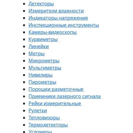
Детекторы
Измерители влажности
Индикаторы напряжения
Инспекционные инструменты
Камеры-видеоскопы
Курвиметры
Линейки
Метры
Микрометры
Мультиметры
Нивелиры
Пирометры
Порошки разметочные
Приемники лазерного сигнала
Рейки измерительные
Рулетки
Тепловизоры
Термодетекторы
Угломеры