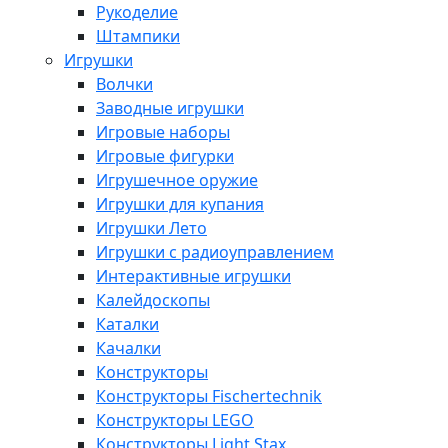
Рукоделие
Штампики
Игрушки
Волчки
Заводные игрушки
Игровые наборы
Игровые фигурки
Игрушечное оружие
Игрушки для купания
Игрушки Лето
Игрушки с радиоуправлением
Интерактивные игрушки
Калейдоскопы
Каталки
Качалки
Конструкторы
Конструкторы Fisсhertechnik
Конструкторы LEGO
Конструкторы Light Stax