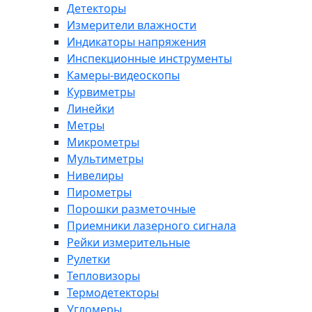
Детекторы
Измерители влажности
Индикаторы напряжения
Инспекционные инструменты
Камеры-видеоскопы
Курвиметры
Линейки
Метры
Микрометры
Мультиметры
Нивелиры
Пирометры
Порошки разметочные
Приемники лазерного сигнала
Рейки измерительные
Рулетки
Тепловизоры
Термодетекторы
Угломеры