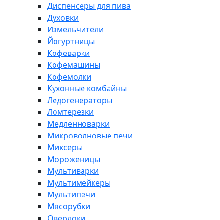
Диспенсеры для пива
Духовки
Измельчители
Йогуртницы
Кофеварки
Кофемашины
Кофемолки
Кухонные комбайны
Ледогенераторы
Ломтерезки
Медленноварки
Микроволновые печи
Миксеры
Мороженицы
Мультиварки
Мультимейкеры
Мультипечи
Мясорубки
Оверлоки