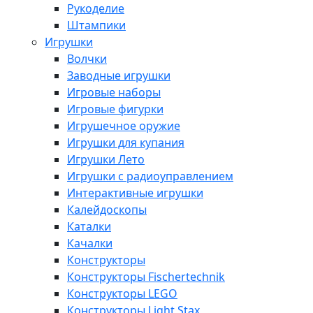
Рукоделие
Штампики
Игрушки
Волчки
Заводные игрушки
Игровые наборы
Игровые фигурки
Игрушечное оружие
Игрушки для купания
Игрушки Лето
Игрушки с радиоуправлением
Интерактивные игрушки
Калейдоскопы
Каталки
Качалки
Конструкторы
Конструкторы Fisсhertechnik
Конструкторы LEGO
Конструкторы Light Stax