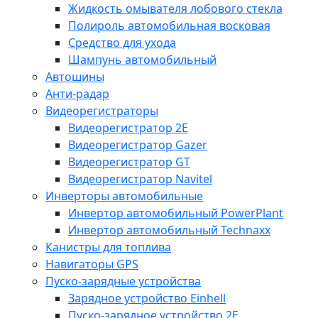
Жидкость омывателя лобового стекла
Полироль автомобильная восковая
Средство для ухода
Шампунь автомобильный
Автошины
Анти-радар
Видеорегистраторы
Видеорегистратор 2E
Видеорегистратор Gazer
Видеорегистратор GT
Видеорегистратор Navitel
Инверторы автомобильные
Инвертор автомобильный PowerPlant
Инвертор автомобильный Technaxx
Канистры для топлива
Навигаторы GPS
Пуско-зарядные устройства
Зарядное устройство Einhell
Пуско-зарядное устройство 2E