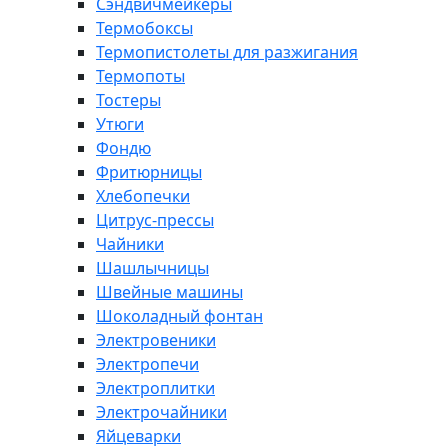
Сэндвичмейкеры
Термобоксы
Термопистолеты для разжигания
Термопоты
Тостеры
Утюги
Фондю
Фритюрницы
Хлебопечки
Цитрус-прессы
Чайники
Шашлычницы
Швейные машины
Шоколадный фонтан
Электровеники
Электропечи
Электроплитки
Электрочайники
Яйцеварки