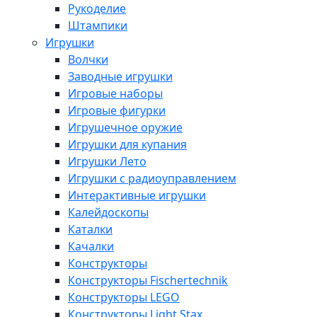
Рукоделие
Штампики
Игрушки
Волчки
Заводные игрушки
Игровые наборы
Игровые фигурки
Игрушечное оружие
Игрушки для купания
Игрушки Лето
Игрушки с радиоуправлением
Интерактивные игрушки
Калейдоскопы
Каталки
Качалки
Конструкторы
Конструкторы Fisсhertechnik
Конструкторы LEGO
Конструкторы Light Stax