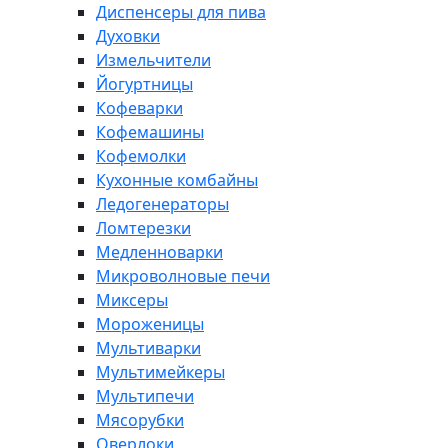
Диспенсеры для пива
Духовки
Измельчители
Йогуртницы
Кофеварки
Кофемашины
Кофемолки
Кухонные комбайны
Ледогенераторы
Ломтерезки
Медленноварки
Микроволновые печи
Миксеры
Мороженицы
Мультиварки
Мультимейкеры
Мультипечи
Мясорубки
Оверлоки