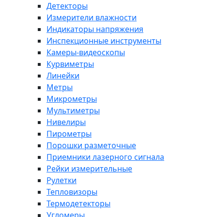
Детекторы
Измерители влажности
Индикаторы напряжения
Инспекционные инструменты
Камеры-видеоскопы
Курвиметры
Линейки
Метры
Микрометры
Мультиметры
Нивелиры
Пирометры
Порошки разметочные
Приемники лазерного сигнала
Рейки измерительные
Рулетки
Тепловизоры
Термодетекторы
Угломеры