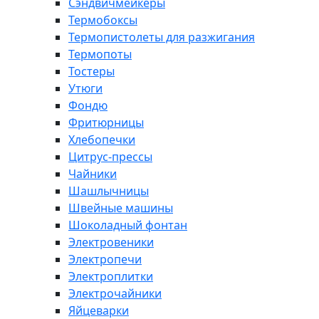
Сэндвичмейкеры
Термобоксы
Термопистолеты для разжигания
Термопоты
Тостеры
Утюги
Фондю
Фритюрницы
Хлебопечки
Цитрус-прессы
Чайники
Шашлычницы
Швейные машины
Шоколадный фонтан
Электровеники
Электропечи
Электроплитки
Электрочайники
Яйцеварки