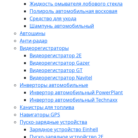
Жидкость омывателя лобового стекла
Полироль автомобильная восковая
Средство для ухода
Шампунь автомобильный
Автошины
Анти-радар
Видеорегистраторы
Видеорегистратор 2E
Видеорегистратор Gazer
Видеорегистратор GT
Видеорегистратор Navitel
Инверторы автомобильные
Инвертор автомобильный PowerPlant
Инвертор автомобильный Technaxx
Канистры для топлива
Навигаторы GPS
Пуско-зарядные устройства
Зарядное устройство Einhell
Пуско-зарядное устройство 2E