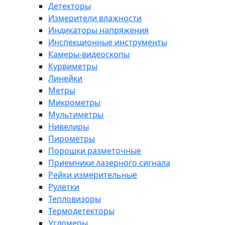
Детекторы
Измерители влажности
Индикаторы напряжения
Инспекционные инструменты
Камеры-видеоскопы
Курвиметры
Линейки
Метры
Микрометры
Мультиметры
Нивелиры
Пирометры
Порошки разметочные
Приемники лазерного сигнала
Рейки измерительные
Рулетки
Тепловизоры
Термодетекторы
Угломеры