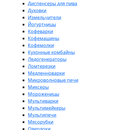
Диспенсеры для пива
Духовки
Измельчители
Йогуртницы
Кофеварки
Кофемашины
Кофемолки
Кухонные комбайны
Ледогенераторы
Ломтерезки
Медленноварки
Микроволновые печи
Миксеры
Мороженицы
Мультиварки
Мультимейкеры
Мультипечи
Мясорубки
Оверлоки