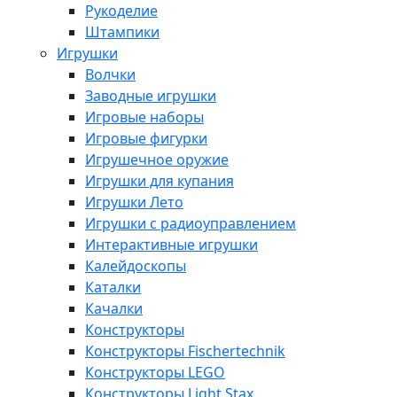
Рукоделие
Штампики
Игрушки
Волчки
Заводные игрушки
Игровые наборы
Игровые фигурки
Игрушечное оружие
Игрушки для купания
Игрушки Лето
Игрушки с радиоуправлением
Интерактивные игрушки
Калейдоскопы
Каталки
Качалки
Конструкторы
Конструкторы Fisсhertechnik
Конструкторы LEGO
Конструкторы Light Stax