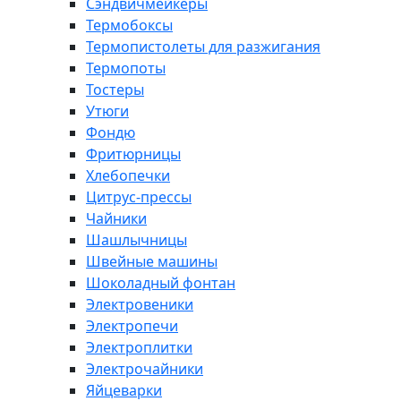
Сэндвичмейкеры
Термобоксы
Термопистолеты для разжигания
Термопоты
Тостеры
Утюги
Фондю
Фритюрницы
Хлебопечки
Цитрус-прессы
Чайники
Шашлычницы
Швейные машины
Шоколадный фонтан
Электровеники
Электропечи
Электроплитки
Электрочайники
Яйцеварки