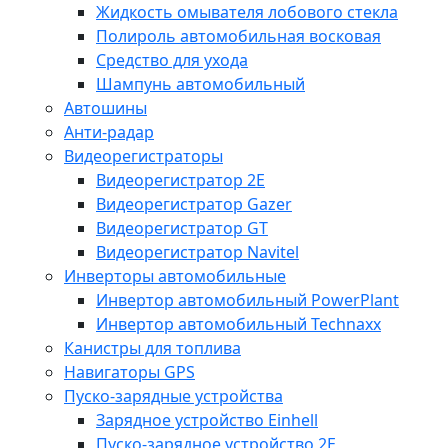
Жидкость омывателя лобового стекла
Полироль автомобильная восковая
Средство для ухода
Шампунь автомобильный
Автошины
Анти-радар
Видеорегистраторы
Видеорегистратор 2E
Видеорегистратор Gazer
Видеорегистратор GT
Видеорегистратор Navitel
Инверторы автомобильные
Инвертор автомобильный PowerPlant
Инвертор автомобильный Technaxx
Канистры для топлива
Навигаторы GPS
Пуско-зарядные устройства
Зарядное устройство Einhell
Пуско-зарядное устройство 2E