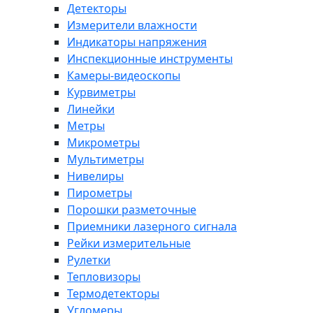
Детекторы
Измерители влажности
Индикаторы напряжения
Инспекционные инструменты
Камеры-видеоскопы
Курвиметры
Линейки
Метры
Микрометры
Мультиметры
Нивелиры
Пирометры
Порошки разметочные
Приемники лазерного сигнала
Рейки измерительные
Рулетки
Тепловизоры
Термодетекторы
Угломеры