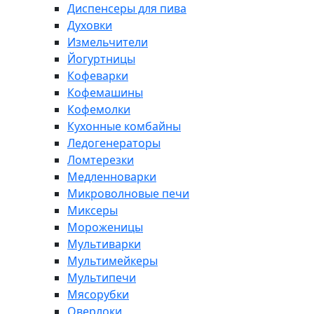
Диспенсеры для пива
Духовки
Измельчители
Йогуртницы
Кофеварки
Кофемашины
Кофемолки
Кухонные комбайны
Ледогенераторы
Ломтерезки
Медленноварки
Микроволновые печи
Миксеры
Мороженицы
Мультиварки
Мультимейкеры
Мультипечи
Мясорубки
Оверлоки