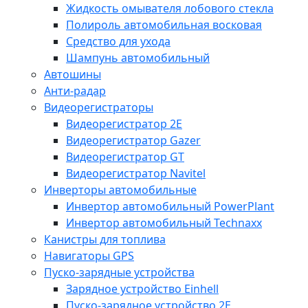
Жидкость омывателя лобового стекла
Полироль автомобильная восковая
Средство для ухода
Шампунь автомобильный
Автошины
Анти-радар
Видеорегистраторы
Видеорегистратор 2E
Видеорегистратор Gazer
Видеорегистратор GT
Видеорегистратор Navitel
Инверторы автомобильные
Инвертор автомобильный PowerPlant
Инвертор автомобильный Technaxx
Канистры для топлива
Навигаторы GPS
Пуско-зарядные устройства
Зарядное устройство Einhell
Пуско-зарядное устройство 2E