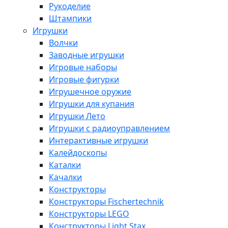
Рукоделие
Штампики
Игрушки
Волчки
Заводные игрушки
Игровые наборы
Игровые фигурки
Игрушечное оружие
Игрушки для купания
Игрушки Лето
Игрушки с радиоуправлением
Интерактивные игрушки
Калейдоскопы
Каталки
Качалки
Конструкторы
Конструкторы Fisсhertechnik
Конструкторы LEGO
Конструкторы Light Stax