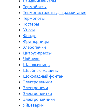
Сэндвичмейкеры
Термобоксы
Термопистолеты для разжигания
Термопоты
Тостеры
Утюги
Фондю
Фритюрницы
Хлебопечки
Цитрус-прессы
Чайники
Шашлычницы
Швейные машины
Шоколадный фонтан
Электровеники
Электропечи
Электроплитки
Электрочайники
Яйцеварки