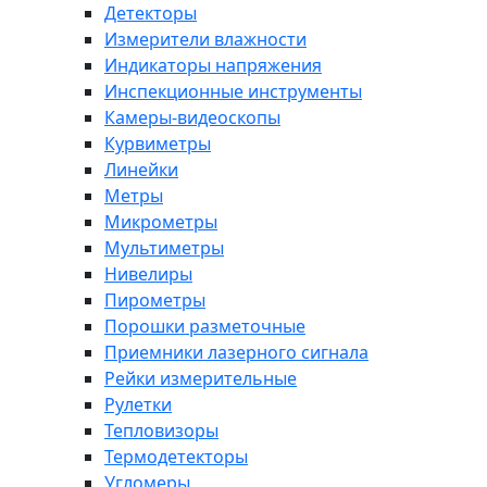
Детекторы
Измерители влажности
Индикаторы напряжения
Инспекционные инструменты
Камеры-видеоскопы
Курвиметры
Линейки
Метры
Микрометры
Мультиметры
Нивелиры
Пирометры
Порошки разметочные
Приемники лазерного сигнала
Рейки измерительные
Рулетки
Тепловизоры
Термодетекторы
Угломеры