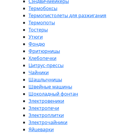
Сэндвичмейкеры
Термобоксы
Термопистолеты для разжигания
Термопоты
Тостеры
Утюги
Фондю
Фритюрницы
Хлебопечки
Цитрус-прессы
Чайники
Шашлычницы
Швейные машины
Шоколадный фонтан
Электровеники
Электропечи
Электроплитки
Электрочайники
Яйцеварки