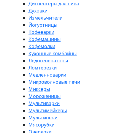
Диспенсеры для пива
Духовки
Измельчители
Йогуртницы
Кофеварки
Кофемашины
Кофемолки
Кухонные комбайны
Ледогенераторы
Ломтерезки
Медленноварки
Микроволновые печи
Миксеры
Мороженицы
Мультиварки
Мультимейкеры
Мультипечи
Мясорубки
Оверлоки