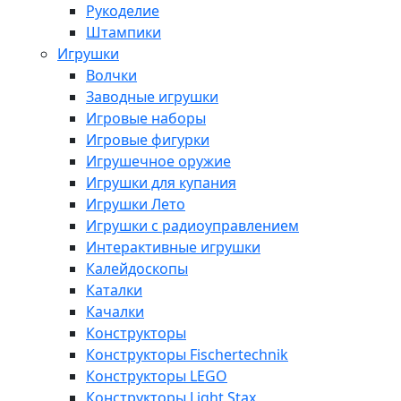
Рукоделие
Штампики
Игрушки
Волчки
Заводные игрушки
Игровые наборы
Игровые фигурки
Игрушечное оружие
Игрушки для купания
Игрушки Лето
Игрушки с радиоуправлением
Интерактивные игрушки
Калейдоскопы
Каталки
Качалки
Конструкторы
Конструкторы Fisсhertechnik
Конструкторы LEGO
Конструкторы Light Stax