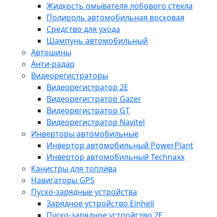
Жидкость омывателя лобового стекла
Полироль автомобильная восковая
Средство для ухода
Шампунь автомобильный
Автошины
Анти-радар
Видеорегистраторы
Видеорегистратор 2E
Видеорегистратор Gazer
Видеорегистратор GT
Видеорегистратор Navitel
Инверторы автомобильные
Инвертор автомобильный PowerPlant
Инвертор автомобильный Technaxx
Канистры для топлива
Навигаторы GPS
Пуско-зарядные устройства
Зарядное устройство Einhell
Пуско-зарядное устройство 2E