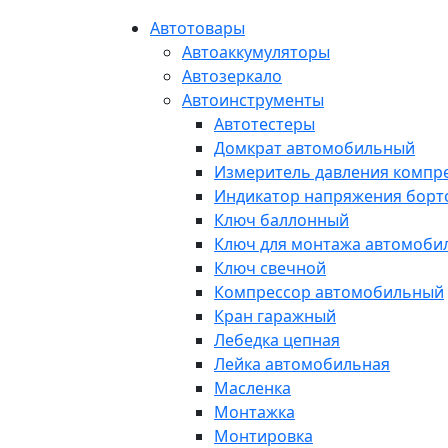
Автотовары
Автоаккумуляторы
Автозеркало
Автоинструменты
Автотестеры
Домкрат автомобильный
Измеритель давления компр
Индикатор напряжения борт
Ключ баллонный
Ключ для монтажа автомоби
Ключ свечной
Компрессор автомобильный
Кран гаражный
Лебедка цепная
Лейка автомобильная
Масленка
Монтажка
Монтировка