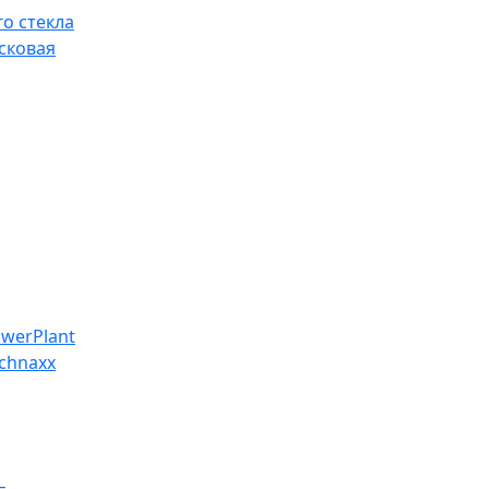
о стекла
сковая
werPlant
chnaxx