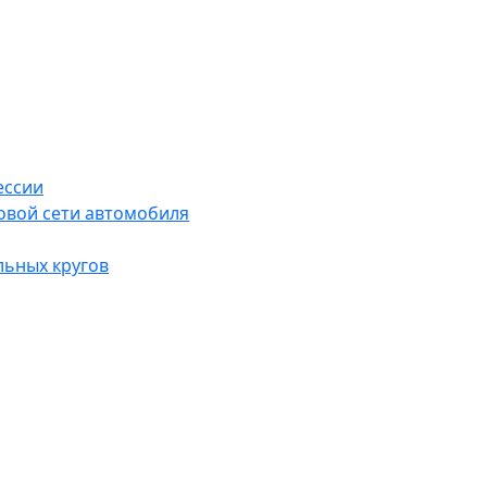
ессии
овой сети автомобиля
льных кругов