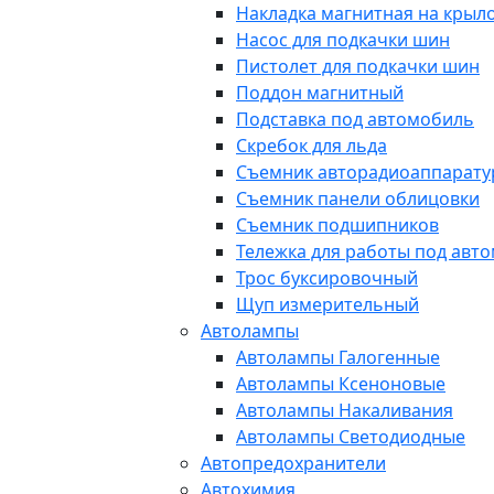
Накладка магнитная на крыл
Насос для подкачки шин
Пистолет для подкачки шин
Поддон магнитный
Подставка под автомобиль
Скребок для льда
Съемник авторадиоаппарат
Съемник панели облицовки
Съемник подшипников
Тележка для работы под авт
Трос буксировочный
Щуп измерительный
Автолампы
Автолампы Галогенные
Автолампы Ксеноновые
Автолампы Накаливания
Автолампы Светодиодные
Автопредохранители
Автохимия