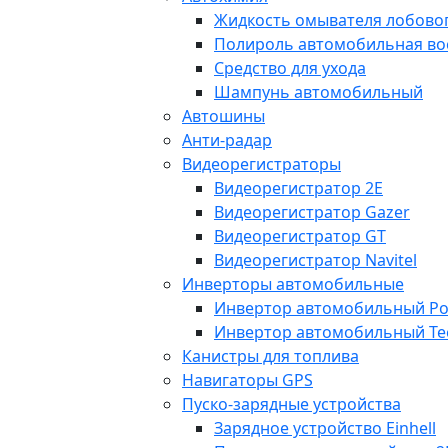
Жидкость омывателя лобовог
Полироль автомобильная во
Средство для ухода
Шампунь автомобильный
Автошины
Анти-радар
Видеорегистраторы
Видеорегистратор 2E
Видеорегистратор Gazer
Видеорегистратор GT
Видеорегистратор Navitel
Инверторы автомобильные
Инвертор автомобильный Po
Инвертор автомобильный Te
Канистры для топлива
Навигаторы GPS
Пуско-зарядные устройства
Зарядное устройство Einhell