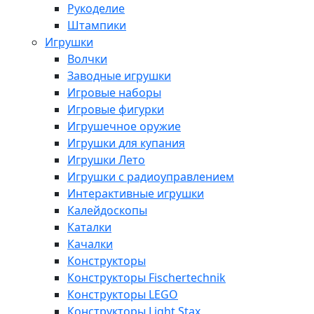
Рукоделие
Штампики
Игрушки
Волчки
Заводные игрушки
Игровые наборы
Игровые фигурки
Игрушечное оружие
Игрушки для купания
Игрушки Лето
Игрушки с радиоуправлением
Интерактивные игрушки
Калейдоскопы
Каталки
Качалки
Конструкторы
Конструкторы Fisсhertechnik
Конструкторы LEGO
Конструкторы Light Stax