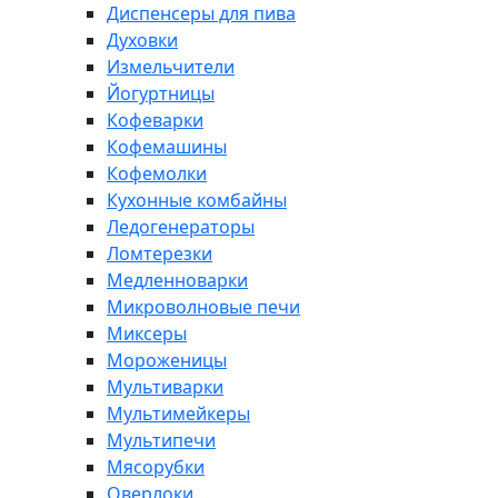
Диспенсеры для пива
Духовки
Измельчители
Йогуртницы
Кофеварки
Кофемашины
Кофемолки
Кухонные комбайны
Ледогенераторы
Ломтерезки
Медленноварки
Микроволновые печи
Миксеры
Мороженицы
Мультиварки
Мультимейкеры
Мультипечи
Мясорубки
Оверлоки