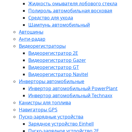
Жидкость омывателя лобового стекла
Полироль автомобильная восковая
Средство для ухода
Шампунь автомобильный
Автошины
Анти-радар
Видеорегистраторы
Видеорегистратор 2E
Видеорегистратор Gazer
Видеорегистратор GT
Видеорегистратор Navitel
Инверторы автомобильные
Инвертор автомобильный PowerPlant
Инвертор автомобильный Technaxx
Канистры для топлива
Навигаторы GPS
Пуско-зарядные устройства
Зарядное устройство Einhell
Пуско-зарядное устройство 2E