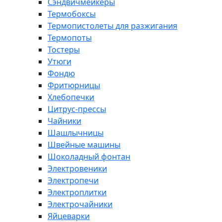
Сэндвичмейкеры
Термобоксы
Термопистолеты для разжигания
Термопоты
Тостеры
Утюги
Фондю
Фритюрницы
Хлебопечки
Цитрус-прессы
Чайники
Шашлычницы
Швейные машины
Шоколадный фонтан
Электровеники
Электропечи
Электроплитки
Электрочайники
Яйцеварки