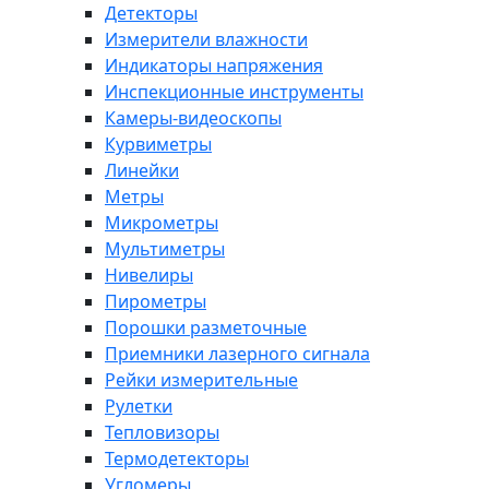
Детекторы
Измерители влажности
Индикаторы напряжения
Инспекционные инструменты
Камеры-видеоскопы
Курвиметры
Линейки
Метры
Микрометры
Мультиметры
Нивелиры
Пирометры
Порошки разметочные
Приемники лазерного сигнала
Рейки измерительные
Рулетки
Тепловизоры
Термодетекторы
Угломеры